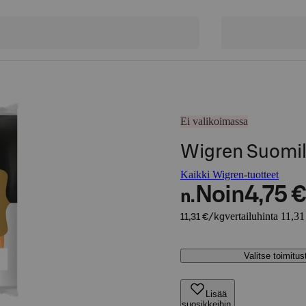
Ei valikoimassa
Wigren Suomil
Kaikki Wigren-tuotteet
Noin
4,75 €
n.
vertailuhinta 11,31
11,31 €/kg
Valitse toimitu
Lisää
suosikkeihin,