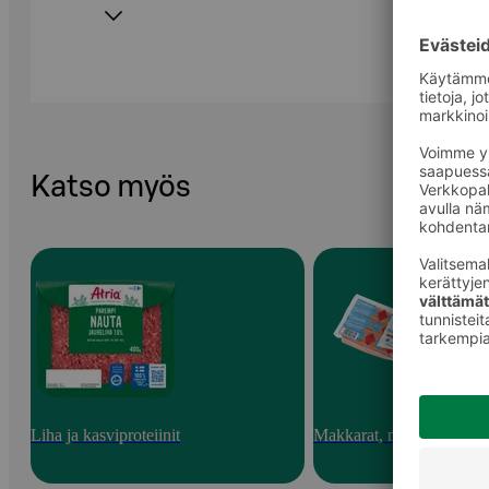
Katso myös
Liha ja kasviproteiinit
Makkarat, nakit ja pekoni