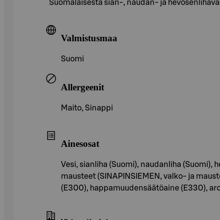
Suomalaisesta sian-, naudan- ja hevosenlihava
Valmistusmaa
Suomi
Allergeenit
Maito, Sinappi
Ainesosat
Vesi, sianliha (Suomi), naudanliha (Suomi),
mausteet (SINAPINSIEMEN, valko- ja maustepip
(E300), happamuudensäätöaine (E330), arom