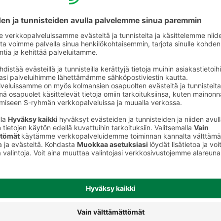
t
Makkarat