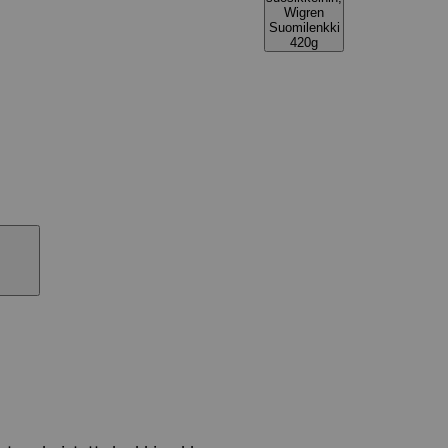
Wigren
Suomilenkki
420g