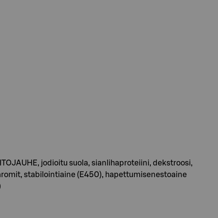
JAUHE, jodioitu suola, sianlihaproteiini, dekstroosi,
 aromit, stabilointiaine (E450), hapettumisenestoaine
)