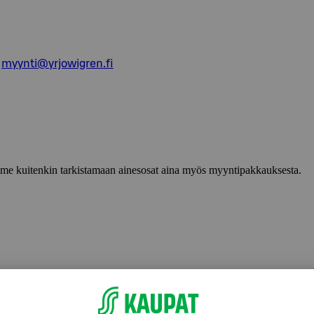
,
myynti@yrjowigren.fi
lemme kuitenkin tarkistamaan ainesosat aina myös myyntipakkauksesta.