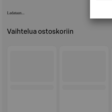
Ladataan...
Vaihtelua ostoskoriin
Ohita listaus