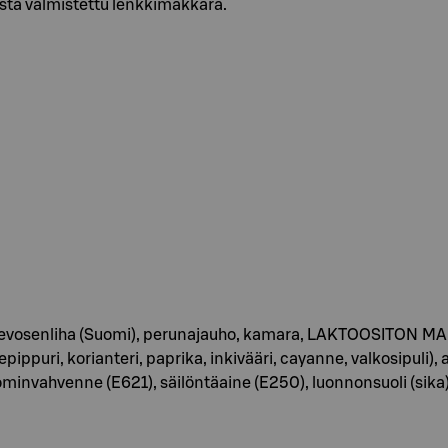
sta valmistettu lenkkimakkara.
 hevosenliha (Suomi), perunajauho, kamara, LAKTOOSITON MAITO
puri, korianteri, paprika, inkivääri, cayanne, valkosipuli),
invahvenne (E621), säilöntäaine (E250), luonnonsuoli (sika