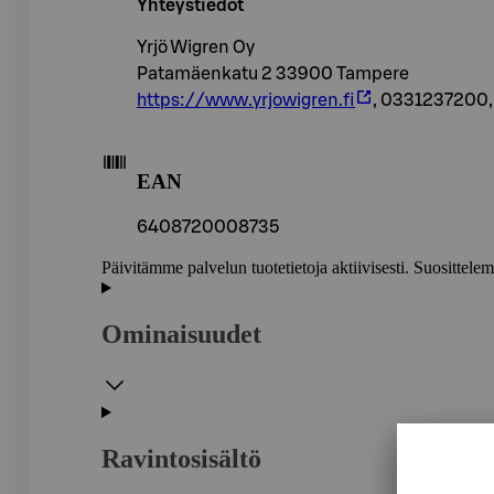
Yhteystiedot
Yrjö Wigren Oy
Patamäenkatu 2 33900 Tampere
https://www.yrjowigren.fi
, 0331237200
EAN
6408720008735
Päivitämme palvelun tuotetietoja aktiivisesti. Suositte
Ominaisuudet
Ravintosisältö