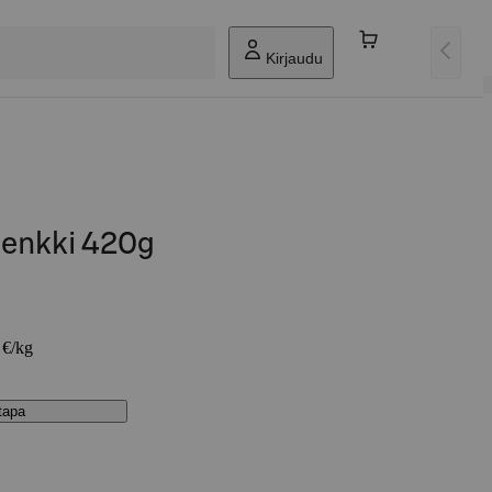
Kirjaudu
enkki 420g
 €/kg
stapa