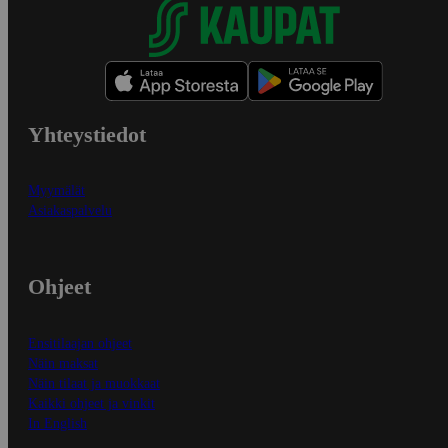
Yhteystiedot
Myymälät
Asiakaspalvelu
Ohjeet
Ensitilaajan ohjeet
Näin maksat
Näin tilaat ja muokkaat
Kaikki ohjeet ja vinkit
In English