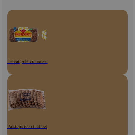
Leivät ja leivonnaiset
Paistopisteen tuotteet