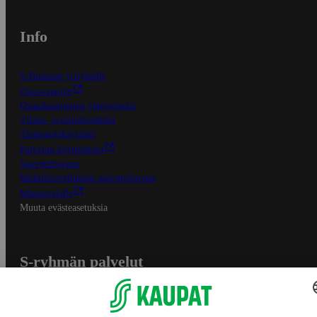
Info
S-Business yrityksille
Oiva-raportit
Osuuskauppojen yhteystiedot
Tilaus- ja toimitusehdot
Tietosuojakäytäntö
Palvelun käyttöehdot
Saavutettavuus
Mobiilisovelluksen saavutettavuus
Mainostajalle
Muuta evästeasetuksia
S-ryhmän palvelut
S-ryhmä