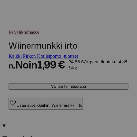
Ei valikoimassa
Wiinermunkki irto
Kaikki Pirkon Kotileipomo -tuotteet
vertailuhinta 24,88
Noin
1,99 €
24,88 €/kg
n.
€/kg
Valitse toimitustapa
Lisää suosikkeihin, Wiinermunkki irto