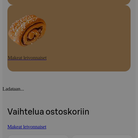
Makeat leivonnaiset
Ladataan...
Vaihtelua ostoskoriin
Makeat leivonnaiset
Ohita listaus