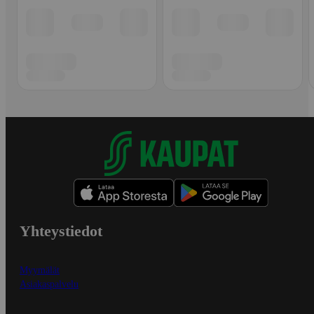
Yhteystiedot
Myymälät
Asiakaspalvelu