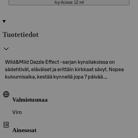
Icy-licious 12 ml
Tuotetiedot
Wild&Mild Dazzle Effect -sarjan kynsilakoissa on
sädehtivät, eläväiset ja erittäin kirkkaat sävyt. Nopea
kuivumisaika, kestää kynnellä jopa 7 päivää.…
Valmistusmaa
Viro
Ainesosat