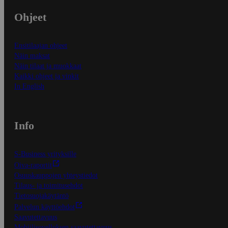
Ohjeet
Ensitilaajan ohjeet
Näin maksat
Näin tilaat ja muokkaat
Kaikki ohjeet ja vinkit
In English
Info
S-Business yrityksille
Oiva-raportit
Osuuskauppojen yhteystiedot
Tilaus- ja toimitusehdot
Tietosuojakäytäntö
Palvelun käyttöehdot
Saavutettavuus
Mobiilisovelluksen saavutettavuus