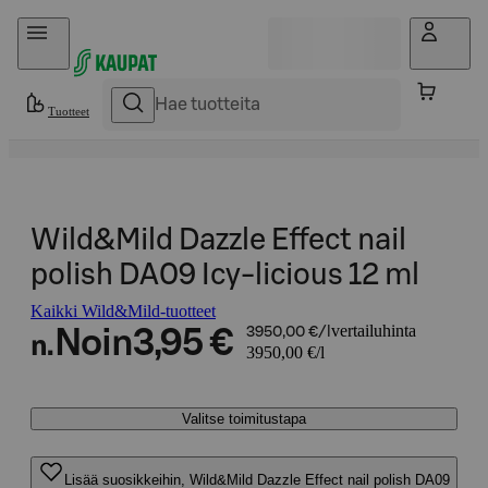
Hyppää sisältöön
Tuotteet
Wild&Mild Dazzle Effect nail
polish DA09 Icy-licious 12 ml
Kaikki Wild&Mild-tuotteet
vertailuhinta
Noin
3,95 €
3950,00 €/l
n.
3950,00 €/l
Valitse toimitustapa
Lisää suosikkeihin, Wild&Mild Dazzle Effect nail polish DA09