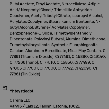
Butyl Acetate, Ethyl Acetate, Nitrocellulose, Adipic
Acid/ Neopentyl Glycol/ Trimellitic Anhydride
Copolymer, Acetyl Tributyl Citrate, Isopropyl Alcohol,
Acrylates Copolymer, Stearalkonium Bentonite, N-
butyl Alcohol, Styrene/ Acrylates Copolymer,
Benzophenone-1, Silica, Trimethylpentanediyl
Dibenzonate, Polyvinyl Butyral, Alumina, Dimethicone,
Trimethylsiloxysilicate, Synthetic Fluorphlogopite,
Calcium Aluminum Borosilicate, Mica. May Contain: Ci
77891 (Titanium Dioxide), Ci 77491, Ci 15880, Ci 19140,
Ci 77266 [nano], Ci 77510, Ci 15850, Ci 77499, Ci
47005 Ci 77007, Ci 77000, Ci 77742, Ci 42090, Ci
77861 (Tin Oxide)
Yhteystiedot
Careria LLC
Värvi 5 / Laki 12, Tallinn, Estonia, 10621