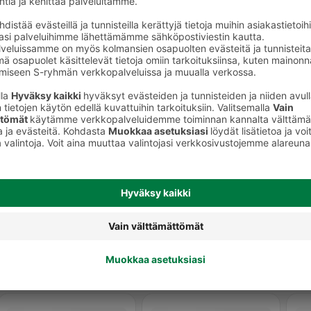
to
Kynsilakat