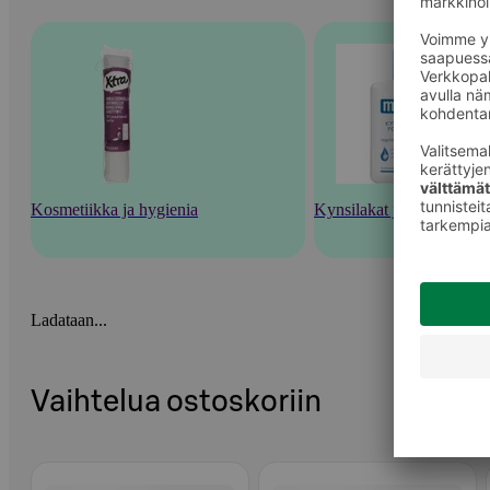
Kosmetiikka ja hygienia
Kynsilakat ja kynsienhoi
Ladataan...
Vaihtelua ostoskoriin
Ohita listaus