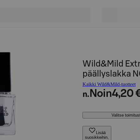
Wild&Mild Extr
päällyslakka N
Kaikki Wild&Mild-tuotteet
Noin
4,20 
n.
Valitse toimitu
Lisää
suosikkeihin,