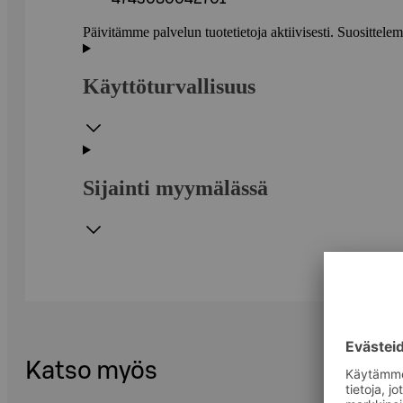
Päivitämme palvelun tuotetietoja aktiivisesti. Suositte
Käyttöturvallisuus
Sijainti myymälässä
Katso myös