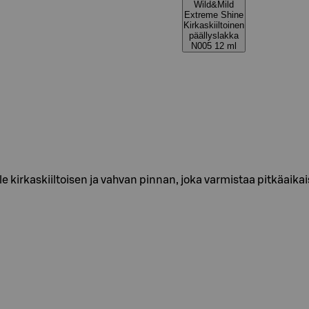
Wild&Mild
Extreme Shine
Kirkaskiiltoinen
päällyslakka
N005 12 ml
le kirkaskiiltoisen ja vahvan pinnan, joka varmistaa pitkäaik