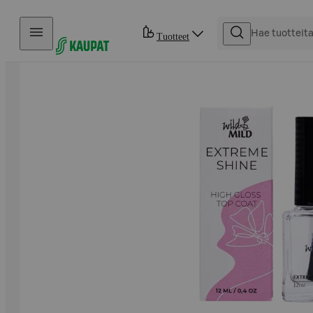
Hyppää sisältöön
Tuotteet