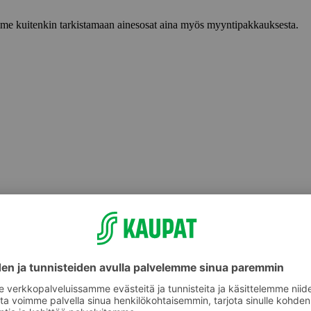
lemme kuitenkin tarkistamaan ainesosat aina myös myyntipakkauksesta.