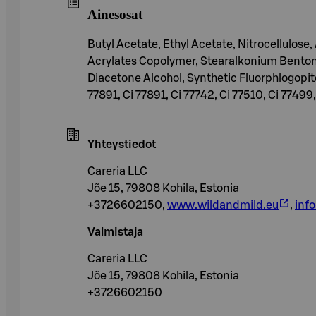
Ainesosat
Butyl Acetate, Ethyl Acetate, Nitrocellulose,
Acrylates Copolymer, Stearalkonium Benton
Diacetone Alcohol, Synthetic Fluorphlogopit
77891, Ci 77891, Ci 77742, Ci 77510, Ci 77499
Yhteystiedot
Careria LLC
Jõe 15, 79808 Kohila, Estonia
+3726602150,
www.wildandmild.eu
,
inf
Valmistaja
Careria LLC
Jõe 15, 79808 Kohila, Estonia
+3726602150