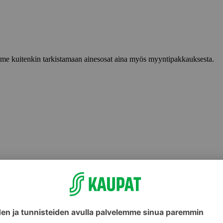
lemme kuitenkin tarkistamaan ainesosat aina myös myyntipakkauksesta.