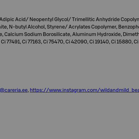
 Adipic Acid/ Neopentyl Glycol/ Trimellitic Anhydride Copolymer
ite, N-butyl Alcohol, Styrene/ Acrylates Copolymer, Benzop
e, Calcium Sodium Borosilicate, Aluminum Hydroxide, Dimethi
, Ci 77491, Ci 77163, Ci 75470, Ci 42090, Ci 19140, Ci 15880, C
o@careria.ee
,
https://www.instagram.com/wildandmild_be