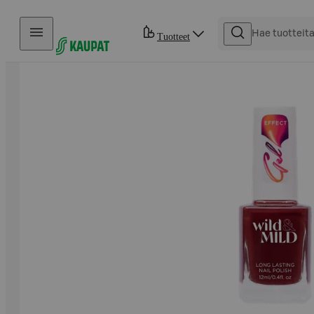
Hyppää sisältöön
Tuotteet