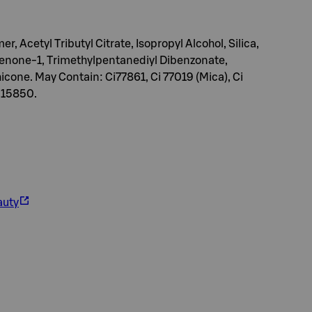
, Acetyl Tributyl Citrate, Isopropyl Alcohol, Silica,
henone-1, Trimethylpentanediyl Dibenzonate,
cone. May Contain: Ci77861, Ci 77019 (Mica), Ci
i 15850.
auty