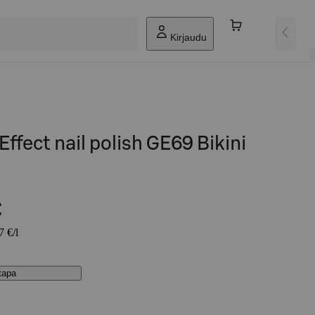
Kirjaudu
ffect nail polish GE69 Bikini
€
7 €/l
stapa