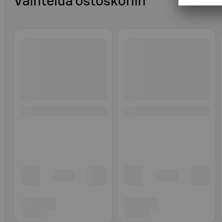
Vaihtelua ostoskoriin
Ohita listaus