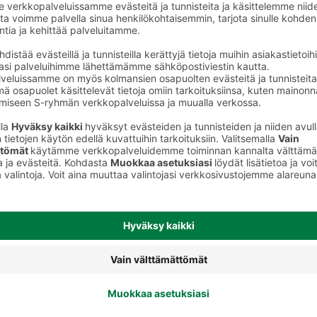
to
Kynsilakat