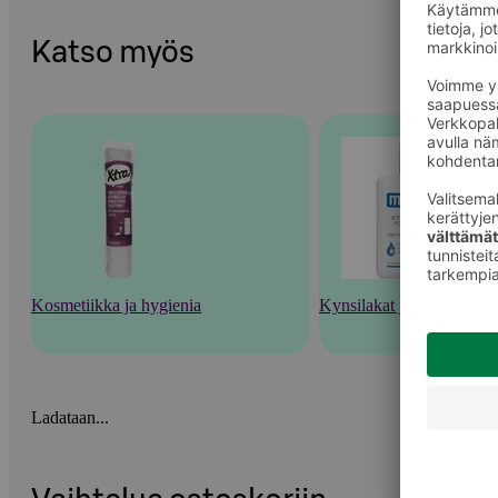
Katso myös
Kosmetiikka ja hygienia
Kynsilakat ja kynsienhoi
Ladataan...