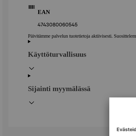
EAN
4743080060545
Päivitämme palvelun tuotetietoja aktiivisesti. Suositte
Käyttöturvallisuus
Sijainti myymälässä