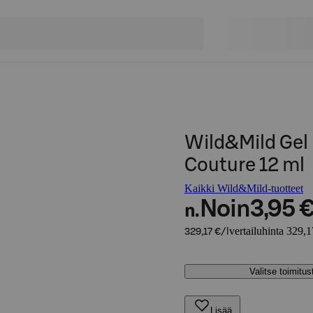
Wild&Mild Gel E
Couture 12 ml
Kaikki Wild&Mild-tuotteet
Noin
3,95 
n.
vertailuhinta 329,1
329,17 €/l
Valitse toimitu
Lisää