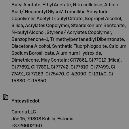
Butyl Acetate, Ethyl Acetate, Nitrocellulose, Adipic
Acid/ Neopentyl Glycol/ Trimellitic Anhydride
Copolymer, Acetyl Tributyl Citrate, Isopropyl Alcohol,
Silica, Acrylates Copolymer, Stearalkonium Bentonite,
N-butyl Alcohol, Styrene/ Acrylates Copolymer,
Benzophenone-1, Trimethylpentanediyl Dibenzonate,
Diacetone Alcohol, Synthetic Fluorphlogopite, Calcium
Sodium Borosilicate, Aluminum Hydroxide,
Dimethicone. May Contain: Ci77861, Ci 77019 (Mica),
Ci 77891, Ci 77891, Ci 77742, Ci 77510, Ci 77499, Ci
77491, Ci 77163, Ci 75470, Ci 42090, Ci 19140, Ci
15880, Ci 15850.
Yhteystiedot
Careria LLC
Jõe 15, 79808 Kohila, Estonia
+3726602150