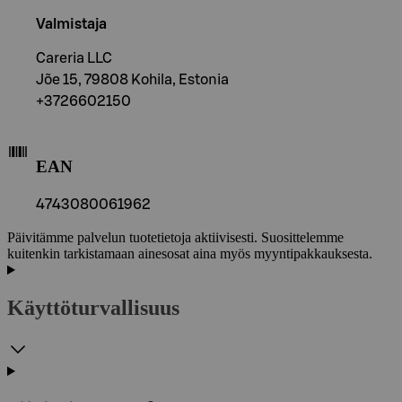
Valmistaja
Careria LLC
Jõe 15, 79808 Kohila, Estonia
+3726602150
EAN
4743080061962
Päivitämme palvelun tuotetietoja aktiivisesti. Suosittelemme
kuitenkin tarkistamaan ainesosat aina myös myyntipakkauksesta.
Käyttöturvallisuus