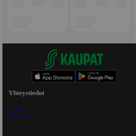
Yhteystiedot
Myymälät
Asiakaspalvelu