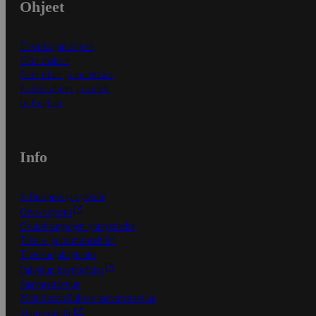
Ohjeet
Ensitilaajan ohjeet
Näin maksat
Näin tilaat ja muokkaat
Kaikki ohjeet ja vinkit
In English
Info
S-Business yrityksille
Oiva-raportit
Osuuskauppojen yhteystiedot
Tilaus- ja toimitusehdot
Tietosuojakäytäntö
Palvelun käyttöehdot
Saavutettavuus
Mobiilisovelluksen saavutettavuus
Mainostajalle