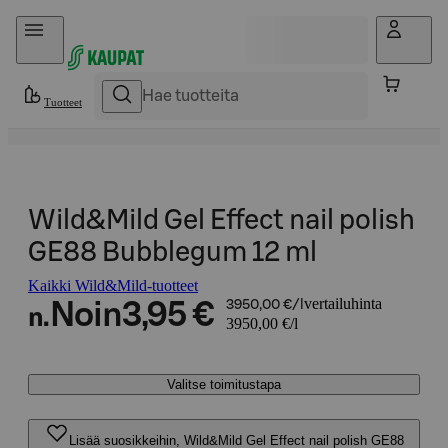
Hyppää sisältöön
Tuotteet
Wild&Mild Gel Effect nail polish
GE88 Bubblegum 12 ml
Kaikki Wild&Mild-tuotteet
vertailuhinta
Noin
3,95 €
3950,00 €/l
n.
3950,00 €/l
Valitse toimitustapa
Lisää suosikkeihin, Wild&Mild Gel Effect nail polish GE88