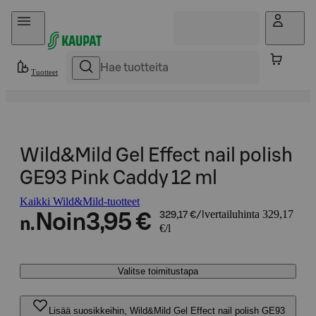
Hyppää sisältöön
Tuotteet
Wild&Mild Gel Effect nail polish
GE93 Pink Caddy 12 ml
Kaikki Wild&Mild-tuotteet
vertailuhinta 329,17
Noin
3,95 €
329,17 €/l
n.
€/l
Valitse toimitustapa
Lisää suosikkeihin, Wild&Mild Gel Effect nail polish GE93