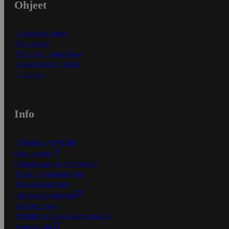
Ohjeet
Ensitilaajan ohjeet
Näin maksat
Näin tilaat ja muokkaat
Kaikki ohjeet ja vinkit
In English
Info
S-Business yrityksille
Oiva-raportit
Osuuskauppojen yhteystiedot
Tilaus- ja toimitusehdot
Tietosuojakäytäntö
Palvelun käyttöehdot
Saavutettavuus
Mobiilisovelluksen saavutettavuus
Mainostajalle