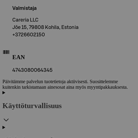
Valmistaja
Careria LLC
Jõe 15, 79808 Kohila, Estonia
+3726602150
EAN
4743080064345
Päivitämme palvelun tuotetietoja aktiivisesti. Suosittelemme
kuitenkin tarkistamaan ainesosat aina myös myyntipakkauksesta.
Käyttöturvallisuus