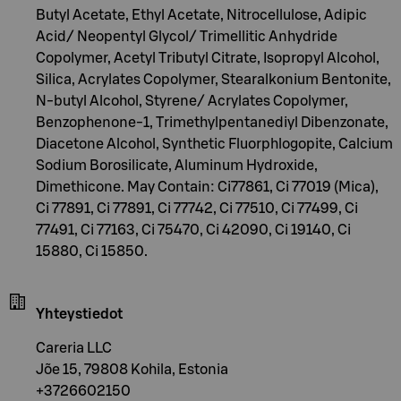
Butyl Acetate, Ethyl Acetate, Nitrocellulose, Adipic
Acid/ Neopentyl Glycol/ Trimellitic Anhydride
Copolymer, Acetyl Tributyl Citrate, Isopropyl Alcohol,
Silica, Acrylates Copolymer, Stearalkonium Bentonite,
N-butyl Alcohol, Styrene/ Acrylates Copolymer,
Benzophenone-1, Trimethylpentanediyl Dibenzonate,
Diacetone Alcohol, Synthetic Fluorphlogopite, Calcium
Sodium Borosilicate, Aluminum Hydroxide,
Dimethicone. May Contain: Ci77861, Ci 77019 (Mica),
Ci 77891, Ci 77891, Ci 77742, Ci 77510, Ci 77499, Ci
77491, Ci 77163, Ci 75470, Ci 42090, Ci 19140, Ci
15880, Ci 15850.
Yhteystiedot
Careria LLC
Jõe 15, 79808 Kohila, Estonia
+3726602150