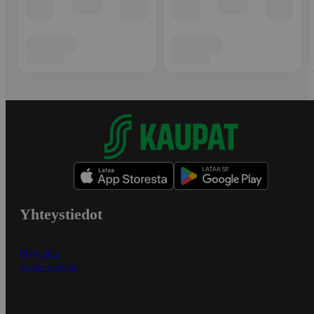
Yhteystiedot
Myymälät
Asiakaspalvelu