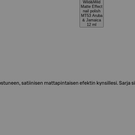
Wild&Mild
Matte Effect
nail polish
MT53 Aruba
& Jamaica
12 ml
stuneen, satiinisen mattapintaisen efektin kynsillesi. Sarja s