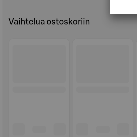
Vaihtelua ostoskoriin
Ohita listaus