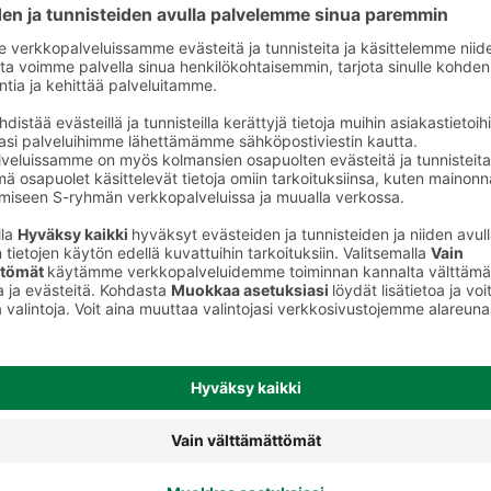
to
Kynsilakat