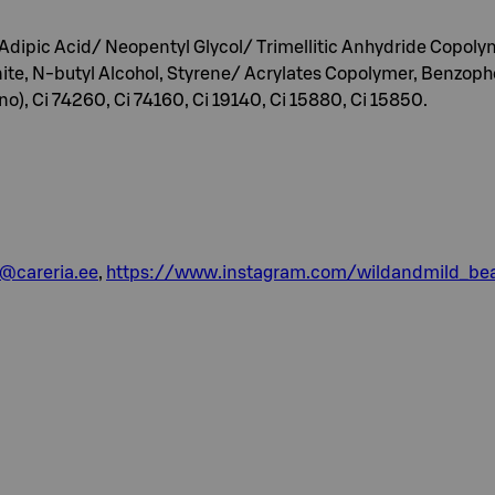
 Adipic Acid/ Neopentyl Glycol/ Trimellitic Anhydride Copolymer
te, N-butyl Alcohol, Styrene/ Acrylates Copolymer, Benzoph
no), Ci 74260, Ci 74160, Ci 19140, Ci 15880, Ci 15850.
o@careria.ee
,
https://www.instagram.com/wildandmild_be