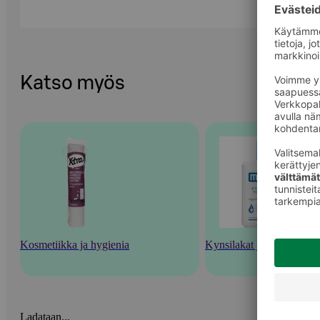
Katso myös
Kosmetiikka ja hygienia
Kynsilakat ja kynsienhoi
Ladataan...