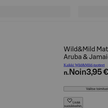
Wild&Mild Matt
Aruba & Jamai
Kaikki Wild&Mild-tuotteet
Noin
3,95 
n.
Valitse toimitu
Lisää
suosikkeihin,