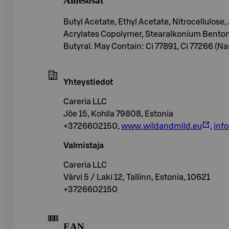
Ainesosat
Butyl Acetate, Ethyl Acetate, Nitrocellulose,
Acrylates Copolymer, Stearalkonium Bentoni
Butyral. May Contain: Ci 77891, Ci 77266 (Na
Yhteystiedot
Careria LLC
Jõe 15, Kohila 79808, Estonia
+3726602150,
www.wildandmild.eu
,
inf
Valmistaja
Careria LLC
Värvi 5 / Laki 12, Tallinn, Estonia, 10621
+3726602150
EAN