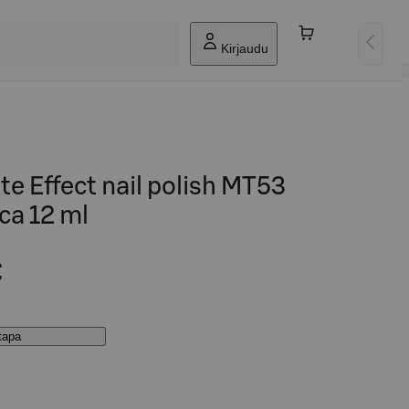
Kirjaudu
e Effect nail polish MT53
ca 12 ml
€
stapa