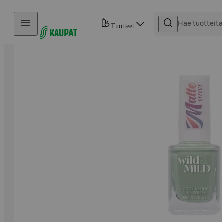
Hyppää sisältöön
Tuotteet