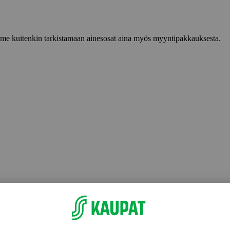
lemme kuitenkin tarkistamaan ainesosat aina myös myyntipakkauksesta.