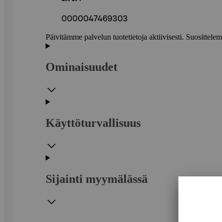
0000047469303
Päivitämme palvelun tuotetietoja aktiivisesti. Suositte
Ominaisuudet
Käyttöturvallisuus
Sijainti myymälässä