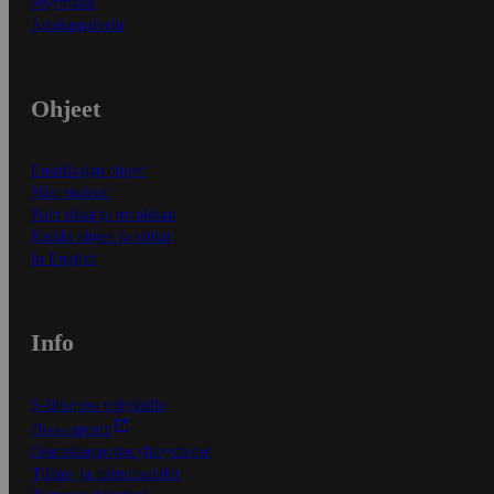
Myymälät
Asiakaspalvelu
Ohjeet
Ensitilaajan ohjeet
Näin maksat
Näin tilaat ja muokkaat
Kaikki ohjeet ja vinkit
In English
Info
S-Business yrityksille
Oiva-raportit
Osuuskauppojen yhteystiedot
Tilaus- ja toimitusehdot