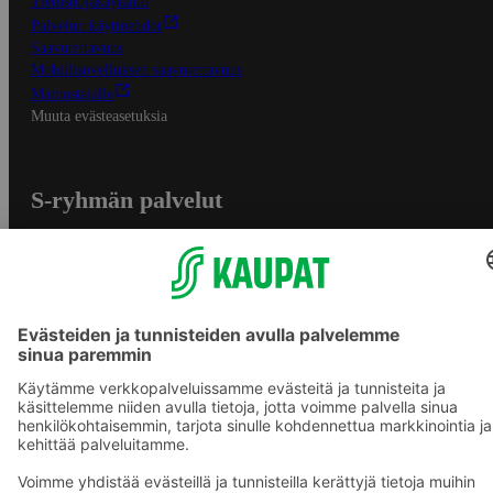
Tietosuojakäytäntö
Palvelun käyttöehdot
Saavutettavuus
Mobiilisovelluksen saavutettavuus
Mainostajalle
Muuta evästeasetuksia
S-ryhmän palvelut
S-ryhmä
Asiakasomistajuus
Yhteishyvä Ruoka -sovellus
S-ostoslista -sovellus
Prisma.fi
Sokos.fi
S-Pankki
Yhteishyvä
Sokos Hotels
Raflaamo