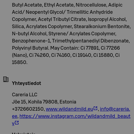
Butyl Acetate, Ethyl Acetate, Nitrocellulose, Adipic
Acid/ Neopentyl Glycol/ Trimellitic Anhydride
Copolymer, Acetyl Tributyl Citrate, Isopropyl Alcohol,
Silica, Acrylates Copolymer, Stearalkonium Bentonite,
N-butyl Alcohol, Styrene/ Acrylates Copolymer,
Benzophenone-1, Trimethylpentanediyl Dibenzonate,
Polyvinyl Butyral. May Contain: Ci 77891, Ci 77266
(Nano), Ci 74260, Ci 74160, Ci 19140, Ci 15880, Ci
15850.
Yhteystiedot
Careria LLC
Jõe 15, Kohila 79808, Estonia
+3726602150,
www.wildandmild.eu
,
info@careria.
ee
,
https://www.instagram.com/wildandmild_beaut
y