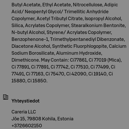
Butyl Acetate, Ethyl Acetate, Nitrocellulose, Adipic
Acid/ Neopentyl Glycol/ Trimellitic Anhydride
Copolymer, Acetyl Tributyl Citrate, Isopropyl Alcohol,
Silica, Acrylates Copolymer, Stearalkonium Bentonite,
N-butyl Alcohol, Styrene/ Acrylates Copolymer,
Benzophenone-1, Trimethylpentanediyl Dibenzonate,
Diacetone Alcohol, Synthetic Fluorphlogopite, Calcium
Sodium Borosilicate, Aluminum Hydroxide,
Dimethicone. May Contain: Ci77861, Ci 77019 (Mica),
Ci 77891, Ci 77891, Ci 77742, Ci 77510, Ci 77499, Ci
77491, Ci 77163, Ci 75470, Ci 42090, Ci 19140, Ci
15880, Ci 15850.
Yhteystiedot
Careria LLC
Jõe 15, 79808 Kohila, Estonia
+3726602150