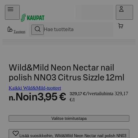
Hyppää sisältöön
Tuotteet
Wild&Mild Neon Nectar nail
polish NN03 Citrus Sizzle 12ml
Kaikki Wild&Mild-tuotteet
vertailuhinta 329,17
Noin
3,95 €
329,17 €/l
n.
€/l
Valitse toimitustapa
Lisää suosikkeihin, Wild&Mild Neon Nectar nail polish NN03