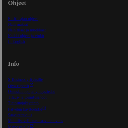
Ohjeet
Ensitilaajan ohjeet
Näin maksat
Näin tilaat ja muokkaat
Kaikki ohjeet ja vinkit
In English
Info
S-Business yrityksille
Oiva-raportit
Osuuskauppojen yhteystiedot
Tilaus- ja toimitusehdot
Tietosuojakäytäntö
Palvelun käyttöehdot
Saavutettavuus
Mobiilisovelluksen saavutettavuus
Mainostajalle