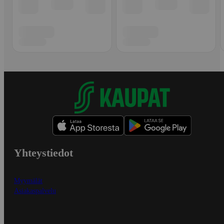
Yhteystiedot
Myymälät
Asiakaspalvelu