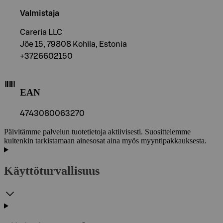
Valmistaja
Careria LLC
Jõe 15, 79808 Kohila, Estonia
+3726602150
EAN
4743080063270
Päivitämme palvelun tuotetietoja aktiivisesti. Suosittelemme
kuitenkin tarkistamaan ainesosat aina myös myyntipakkauksesta.
Käyttöturvallisuus