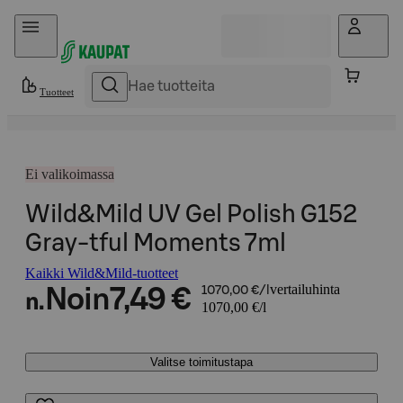
Hyppää sisältöön
Tuotteet
Ei valikoimassa
Wild&Mild UV Gel Polish G152
Gray-tful Moments 7ml
Kaikki Wild&Mild-tuotteet
vertailuhinta
Noin
7,49 €
1070,00 €/l
n.
1070,00 €/l
Valitse toimitustapa