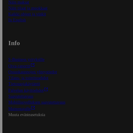
Näin maksat
Näin tilaat ja muokkaat
Kaikki ohjeet ja vinkit
In English
Info
S-Business yrityksille
Oiva-raportit
Osuuskauppojen yhteystiedot
Tilaus- ja toimitusehdot
Tietosuojakäytäntö
Palvelun käyttöehdot
Saavutettavuus
Mobiilisovelluksen saavutettavuus
Mainostajalle
Muuta evästeasetuksia