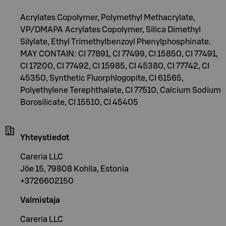
Acrylates Copolymer, Polymethyl Methacrylate,
VP/DMAPA Acrylates Copolymer, Silica Dimethyl
Silylate, Ethyl Trimethylbenzoyl Phenylphosphinate.
MAY CONTAIN: CI 77891, CI 77499, CI 15850, CI 77491,
CI 17200, CI 77492, CI 15985, CI 45380, CI 77742, CI
45350, Synthetic Fluorphlogopite, CI 61565,
Polyethylene Terephthalate, CI 77510, Calcium Sodium
Borosilicate, CI 15510, CI 45405
Yhteystiedot
Careria LLC
Jõe 15, 79808 Kohila, Estonia
+3726602150
Valmistaja
Careria LLC