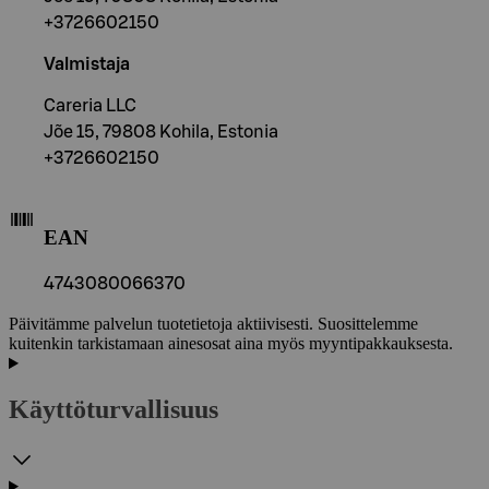
+3726602150
Valmistaja
Careria LLC
Jõe 15, 79808 Kohila, Estonia
+3726602150
EAN
4743080066370
Päivitämme palvelun tuotetietoja aktiivisesti. Suosittelemme
kuitenkin tarkistamaan ainesosat aina myös myyntipakkauksesta.
Käyttöturvallisuus