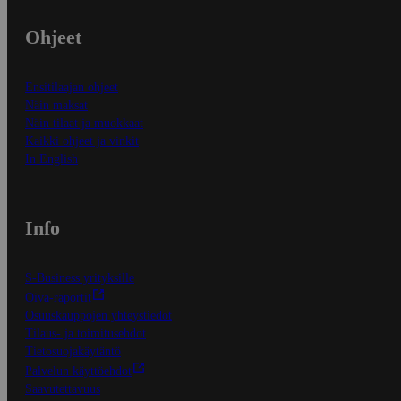
Ohjeet
Ensitilaajan ohjeet
Näin maksat
Näin tilaat ja muokkaat
Kaikki ohjeet ja vinkit
In English
Info
S-Business yrityksille
Oiva-raportit
Osuuskauppojen yhteystiedot
Tilaus- ja toimitusehdot
Tietosuojakäytäntö
Palvelun käyttöehdot
Saavutettavuus