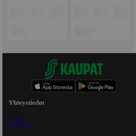
Yhteystiedot
Myymälät
Asiakaspalvelu