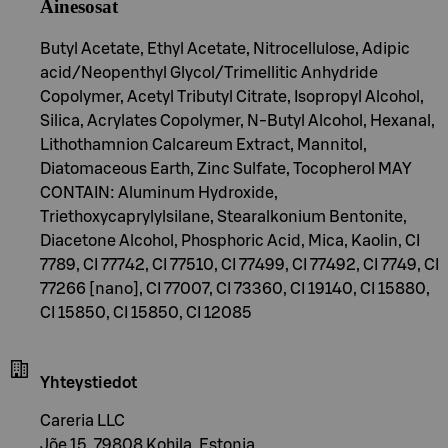
Ainesosat
Butyl Acetate, Ethyl Acetate, Nitrocellulose, Adipic
acid/Neopenthyl Glycol/Trimellitic Anhydride
Copolymer, Acetyl Tributyl Citrate, Isopropyl Alcohol,
Silica, Acrylates Copolymer, N-Butyl Alcohol, Hexanal,
Lithothamnion Calcareum Extract, Mannitol,
Diatomaceous Earth, Zinc Sulfate, Tocopherol MAY
CONTAIN: Aluminum Hydroxide,
Triethoxycaprylylsilane, Stearalkonium Bentonite,
Diacetone Alcohol, Phosphoric Acid, Mica, Kaolin, CI
7789, CI 77742, CI 77510, CI 77499, CI 77492, CI 7749, CI
77266 [nano], CI 77007, CI 73360, CI 19140, CI 15880,
CI 15850, CI 15850, CI 12085
Yhteystiedot
Careria LLC
Jõe 15, 79808 Kohila, Estonia