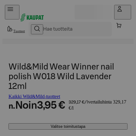
Hyppää sisältöön
Tuotteet
Wild&Mild Wear Winner nail
polish W018 Wild Lavender
12ml
Kaikki Wild&Mild-tuotteet
vertailuhinta 329,17
Noin
3,95 €
329,17 €/l
n.
€/l
Valitse toimitustapa