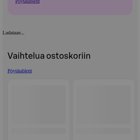
Pöytätabletit
Ladataan...
Vaihtelua ostoskoriin
Pöytätabletit
Ohita listaus