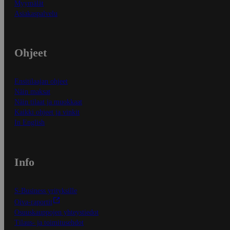
Myymälät
Asiakaspalvelu
Ohjeet
Ensitilaajan ohjeet
Näin maksat
Näin tilaat ja muokkaat
Kaikki ohjeet ja vinkit
In English
Info
S-Business yrityksille
Oiva-raportit
Osuuskauppojen yhteystiedot
Tilaus- ja toimitusehdot