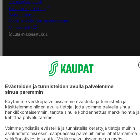
Tietosuojakäytäntö
Palvelun käyttöehdot
Saavutettavuus
Mobiilisovelluksen saavutettavuus
Mainostajalle
Muuta evästeasetuksia
S-ryhmän palvelut
S-ryhmä
Asiakasomistajuus
Yhteishyvä Ruoka -sovellus
S-ostoslista -sovellus
Prisma.fi
Sokos.fi
S-Pankki
Yhteishyvä
Sokos Hotels
Raflaamo