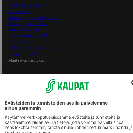
S-Business yrityksille
Oiva-raportit
Osuuskauppojen yhteystiedot
Tilaus- ja toimitusehdot
Tietosuojakäytäntö
Palvelun käyttöehdot
Saavutettavuus
Mobiilisovelluksen saavutettavuus
Mainostajalle
Muuta evästeasetuksia
S-ryhmän palvelut
S-ryhmä
Asiakasomistajuus
Yhteishyvä Ruoka -sovellus
S-ostoslista -sovellus
Prisma.fi