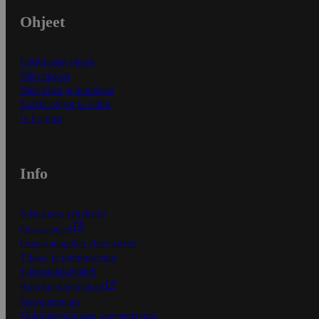
Ohjeet
Ensitilaajan ohjeet
Näin maksat
Näin tilaat ja muokkaat
Kaikki ohjeet ja vinkit
In English
Info
S-Business yrityksille
Oiva-raportit
Osuuskauppojen yhteystiedot
Tilaus- ja toimitusehdot
Tietosuojakäytäntö
Palvelun käyttöehdot
Saavutettavuus
Mobiilisovelluksen saavutettavuus