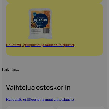
Halloumit, grillijuustot ja muut erikoisjuustot
Ladataan...
Vaihtelua ostoskoriin
Halloumit, grillijuustot ja muut erikoisjuustot
Ohita listaus