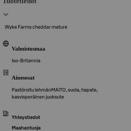
Tuotetiedot
Wyke Farms cheddar mature
Valmistusmaa
Iso-Britannia
Ainesosat
Pastöroitu lehmänMAITO, suola, hapate,
kasvisperäinen juoksute
Yhteystiedot
Maahantuoja