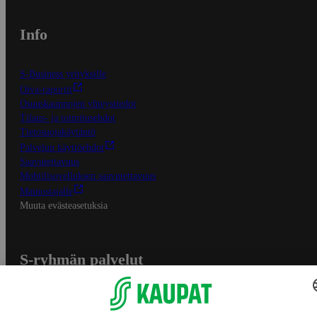
Info
S-Business yrityksille
Oiva-raportit
Osuuskauppojen yhteystiedot
Tilaus- ja toimitusehdot
Tietosuojakäytäntö
Palvelun käyttöehdot
Saavutettavuus
Mobiilisovelluksen saavutettavuus
Mainostajalle
Muuta evästeasetuksia
S-ryhmän palvelut
S-ryhmä
Asiakasomistajuus