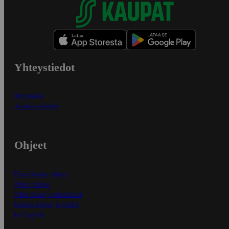
Yhteystiedot
Myymälät
Asiakaspalvelu
Ohjeet
Ensitilaajan ohjeet
Näin maksat
Näin tilaat ja muokkaat
Kaikki ohjeet ja vinkit
In English