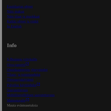
Ensitilaajan ohjeet
Näin maksat
Näin tilaat ja muokkaat
Kaikki ohjeet ja vinkit
In English
Info
S-Business yrityksille
Oiva-raportit
Osuuskauppojen yhteystiedot
Tilaus- ja toimitusehdot
Tietosuojakäytäntö
Palvelun käyttöehdot
Saavutettavuus
Mobiilisovelluksen saavutettavuus
Mainostajalle
Muuta evästeasetuksia