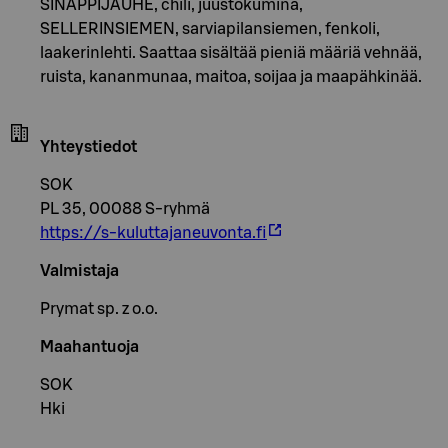
SINAPPIJAUHE, chili, juustokumina,
SELLERINSIEMEN, sarviapilansiemen, fenkoli,
laakerinlehti. Saattaa sisältää pieniä määriä vehnää,
ruista, kananmunaa, maitoa, soijaa ja maapähkinää.
Yhteystiedot
SOK
PL 35, 00088 S-ryhmä
https://s-kuluttajaneuvonta.fi
Valmistaja
Prymat sp. z o.o.
Maahantuoja
SOK
Hki