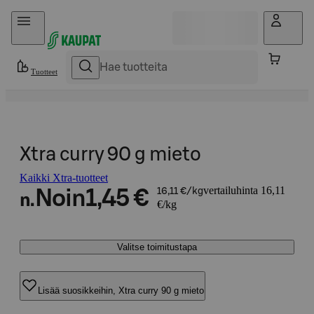
Hyppää sisältöön
Tuotteet
Xtra curry 90 g mieto
Kaikki Xtra-tuotteet
vertailuhinta 16,11
Noin
1,45 €
16,11 €/kg
n.
€/kg
Valitse toimitustapa
Lisää suosikkeihin, Xtra curry 90 g mieto