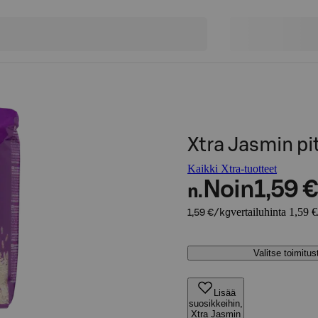
Xtra Jasmin pit
Kaikki Xtra-tuotteet
Noin
1,59 €
n.
vertailuhinta 1,59 
1,59 €/kg
Valitse toimitu
Lisää
suosikkeihin,
Xtra Jasmin