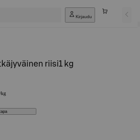
Kirjaudu
käjyväinen riisi1 kg
€/kg
stapa