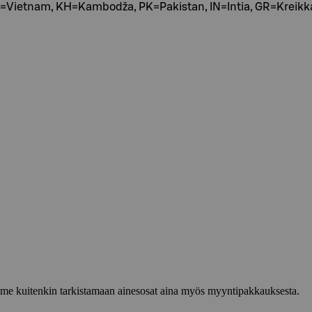
=Vietnam, KH=Kambodža, PK=Pakistan, IN=Intia, GR=Kreikka,
lemme kuitenkin tarkistamaan ainesosat aina myös myyntipakkauksesta.