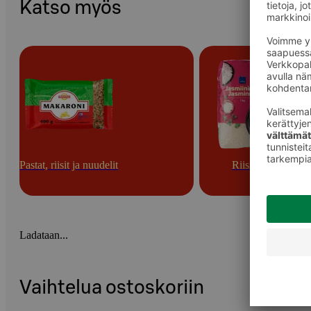
Katso myös
Pastat, riisit ja nuudelit
Riisit
Ladataan...
Vaihtelua ostoskoriin