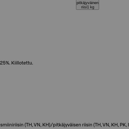
pitkäjyväinen
riisi1 kg
25%. Kiillotettu.
asmiiniriisin (TH, VN, KH)/pitkäjyväisen riisin (TH, VN, KH, PK, 