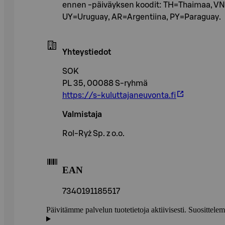
ennen -päiväyksen koodit: TH=Thaimaa, VN
UY=Uruguay, AR=Argentiina, PY=Paraguay.
Yhteystiedot
SOK
PL 35, 00088 S-ryhmä
https://s-kuluttajaneuvonta.fi
Valmistaja
Rol-Ryż Sp. z o.o.
EAN
7340191185517
Päivitämme palvelun tuotetietoja aktiivisesti. Suositte