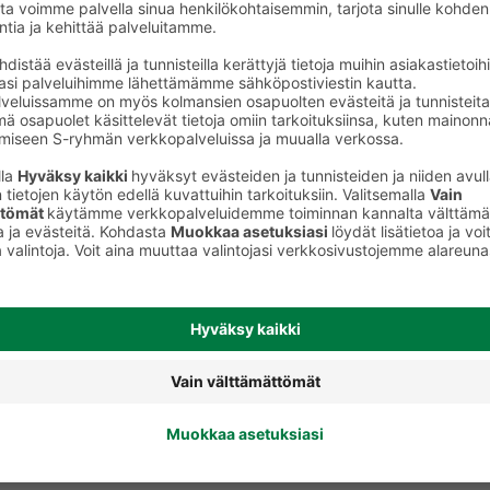
Jasmiiniriisit