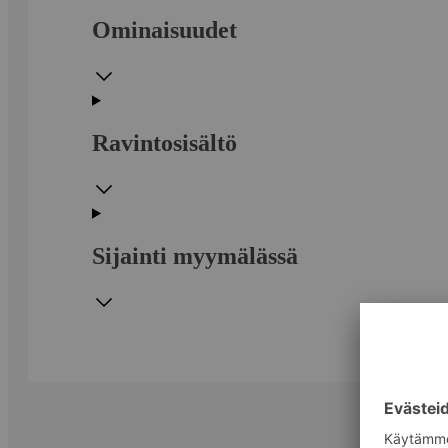
Ominaisuudet
Ravintosisältö
Sijainti myymälässä