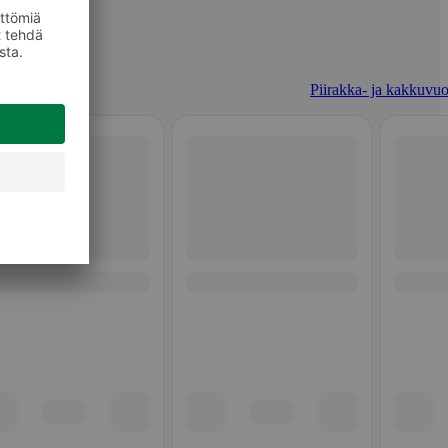
Piirakka- ja kakkuvuo