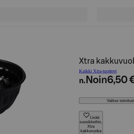
Xtra kakkuvuok
Kaikki Xtra-tuotteet
Noin
6,50 
n.
Valitse toimitu
Lisää
suosikkeihin,
Xtra
kakkuvuoka