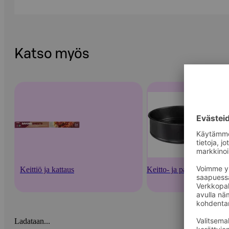
Katso myös
Keittiö ja kattaus
Keitto- ja paistoastiat
Ladataan...