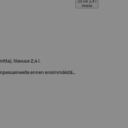
23 cm 2,4 l
musta
ta), tilavuus 2,4 l.
tianpesuaineella ennen ensimmäistä…