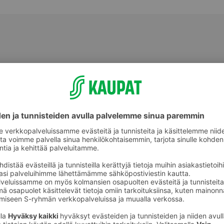
Piirakka- ja kakkuvuoat