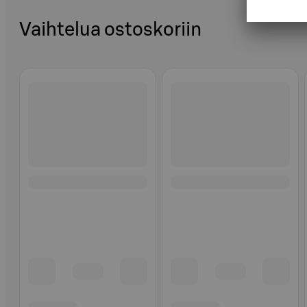
Vaihtelua ostoskoriin
Ohita listaus