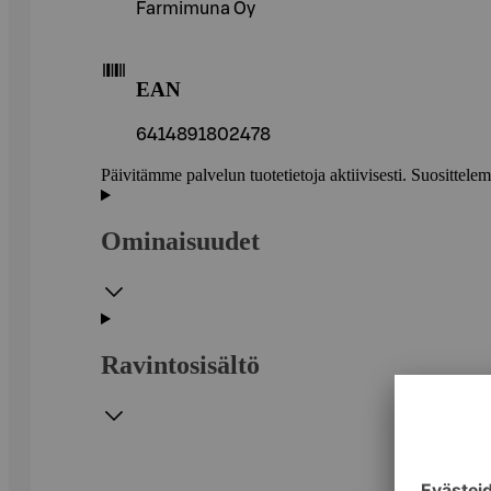
Farmimuna Oy
EAN
6414891802478
Päivitämme palvelun tuotetietoja aktiivisesti. Suositte
Ominaisuudet
Ravintosisältö