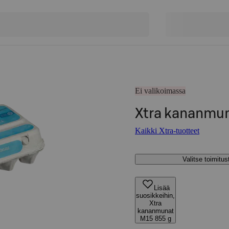
Ei valikoimassa
Xtra kananmun
Kaikki Xtra-tuotteet
Valitse toimitu
Lisää
suosikkeihin,
Xtra
kananmunat
M15 855 g