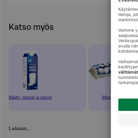
Katso myös
Maito, munat ja rasvat
Munat
Ladataan...