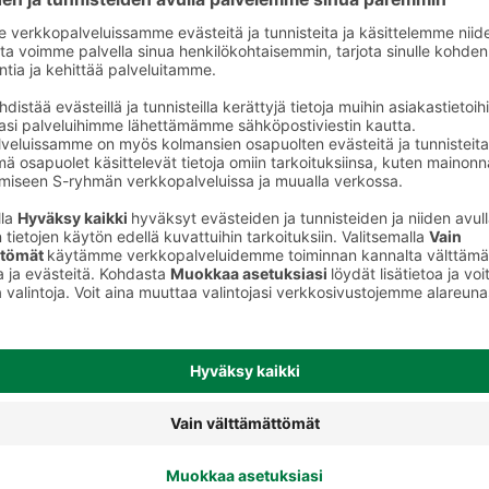
Virikekananmunat