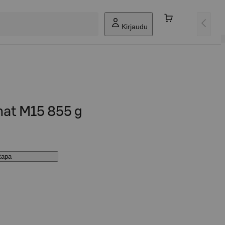
Kirjaudu
at M15 855 g
stapa