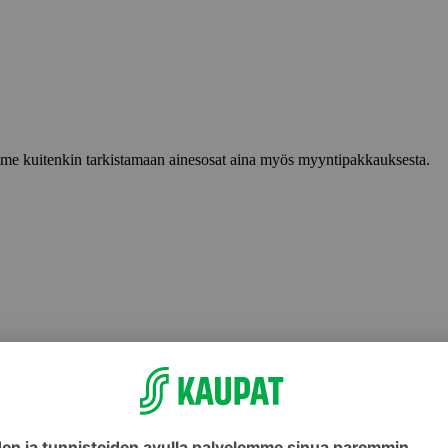
lemme kuitenkin tarkistamaan ainesosat aina myös myyntipakkauksesta.