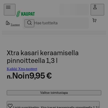
Hyppää sisältöön
Tuotteet
Xtra kasari keraamisella
pinnoitteella 1,3 l
Kaikki Xtra-tuotteet
Noin
9,95 €
n.
Valitse toimitustapa
Lisää suosikkeihin, Xtra kasari keraamisella pinnoitteella 1,3 l