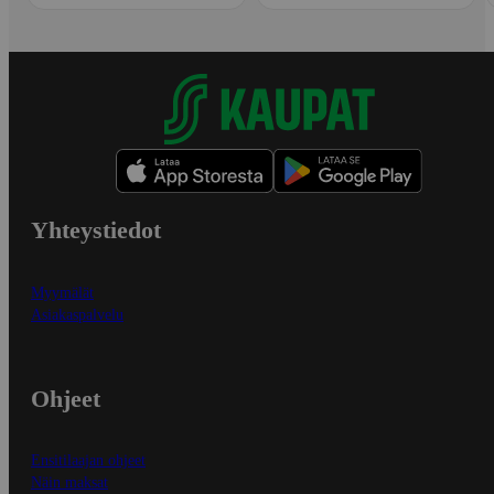
Yhteystiedot
Myymälät
Asiakaspalvelu
Ohjeet
Ensitilaajan ohjeet
Näin maksat