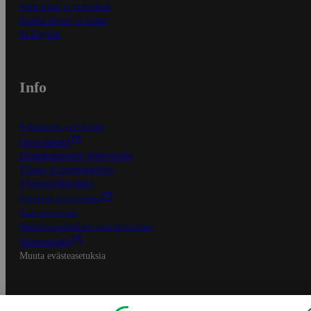
Näin tilaat ja muokkaat
Kaikki ohjeet ja vinkit
In English
Info
S-Business yrityksille
Oiva-raportit
Osuuskauppojen yhteystiedot
Tilaus- ja toimitusehdot
Tietosuojakäytäntö
Palvelun käyttöehdot
Saavutettavuus
Mobiilisovelluksen saavutettavuus
Mainostajalle
Muuta evästeasetuksia
S-ryhmän palvelut