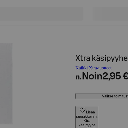
Xtra käsipyyh
Kaikki Xtra-tuotteet
Noin
2,95 
n.
Valitse toimitu
Lisää
suosikkeihin,
Xtra
käsipyyhe