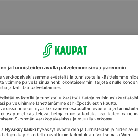
Käsipyyhkeet