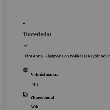
Tuotetiedot
Xtra Anna -käsipyyhe on tyylikäs ja käytännölli
Valmistusmaa
Intia
Yhteystiedot
SOK