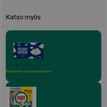
Katso myös
Kodinhoito ja taloustarvikkeet