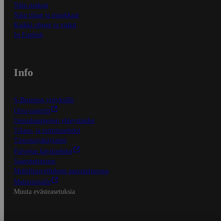
Näin maksat
Näin tilaat ja muokkaat
Kaikki ohjeet ja vinkit
In English
Info
S-Business yrityksille
Oiva-raportit
Osuuskauppojen yhteystiedot
Tilaus- ja toimitusehdot
Tietosuojakäytäntö
Palvelun käyttöehdot
Saavutettavuus
Mobiilisovelluksen saavutettavuus
Mainostajalle
Muuta evästeasetuksia