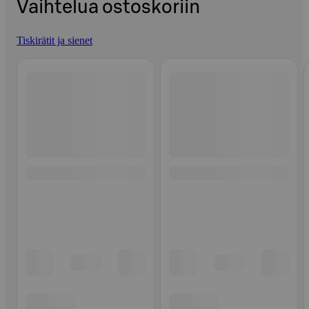
Vaihtelua ostoskoriin
Tiskirätit ja sienet
Ohita listaus