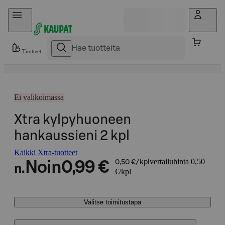
Hyppää sisältöön
Tuotteet
Ei valikoimassa
Xtra kylpyhuoneen
hankaussieni 2 kpl
Kaikki Xtra-tuotteet
vertailuhinta 0,50
Noin
0,99 €
0,50 €/kpl
n.
€/kpl
Valitse toimitustapa