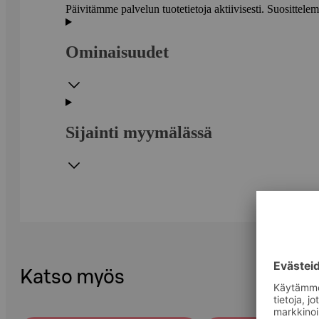
Päivitämme palvelun tuotetietoja aktiivisesti. Suositte
Ominaisuudet
Sijainti myymälässä
Katso myös