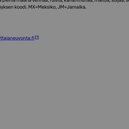
pieniä määriä vehnää, ruista, kananmunaa, maitoa, soijaa, se
väyksen koodi. MX=Meksiko, JM=Jamaika.
ttajaneuvonta.fi