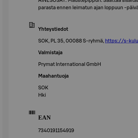
AINESOSAT: Maustepippuri. Saattaa sisältää 
parasta ennen leimatun ajan loppuun -päi
Yhteystiedot
SOK, PL 35, 00088 S-ryhmä,
https://s-kulu
Valmistaja
Prymat International GmbH
Maahantuoja
SOK
Hki
EAN
7340191154919