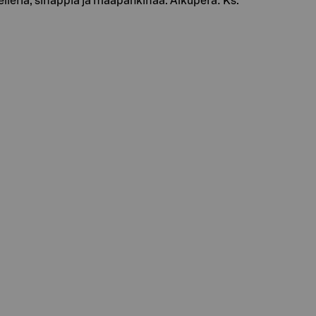
lleriä, sinappia ja maapähkinää. Alkuperä: Ks.