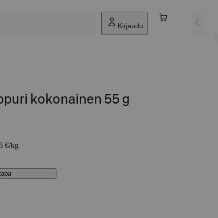
Kirjaudu
ppuri kokonainen 55 g
55 €/kg
stapa