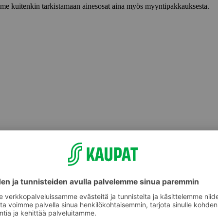
lemme kuitenkin tarkistamaan ainesosat aina myös myyntipakkauksesta.