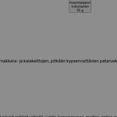
maustepippuri
kokonainen
55 g
 makkara- ja kalakeittojen, pitkään kypsennettävien pataruok