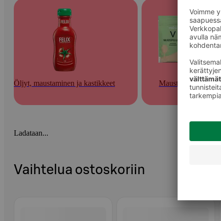
Öljyt, maustaminen ja kastikkeet
Mausteet
Ladataan...
Vaihtelua ostoskoriin
Ohita listaus