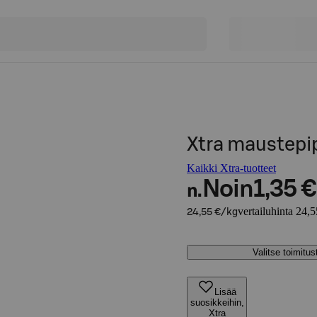
Xtra maustepi
Kaikki Xtra-tuotteet
Noin
1,35 €
n.
vertailuhinta 24,
24,55 €/kg
Valitse toimitu
Lisää
suosikkeihin,
Xtra