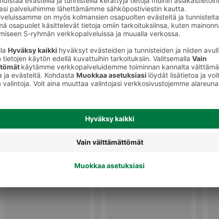
Muut vihannessäilykkeet