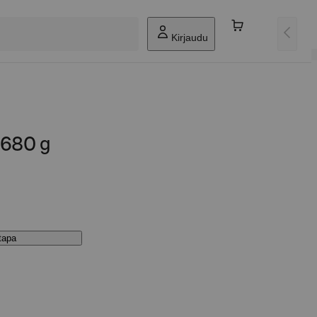
Kirjaudu
 680 g
stapa