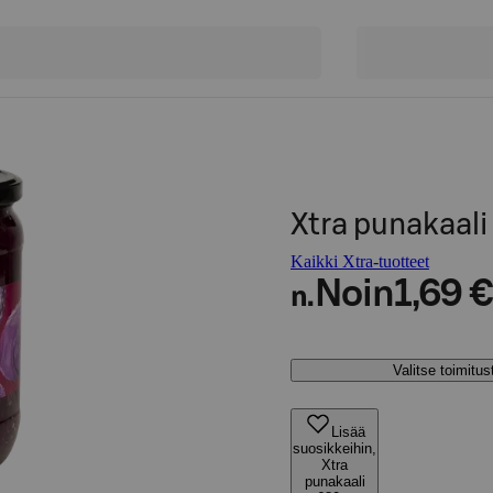
Xtra punakaali
Kaikki Xtra-tuotteet
Noin
1,69 €
n.
Valitse toimitu
Lisää
suosikkeihin,
Xtra
punakaali