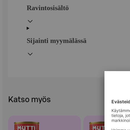
Ravintosisältö
Sijainti myymälässä
Katso myös