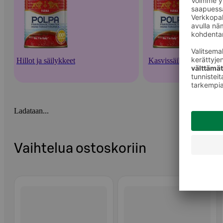
Hillot ja säilykkeet
Kasvissäilykkeet
Ladataan...
Vaihtelua ostoskoriin
Ohita listaus