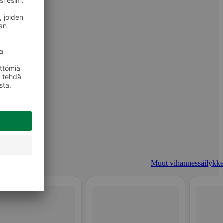
Muut vihannessäilykke