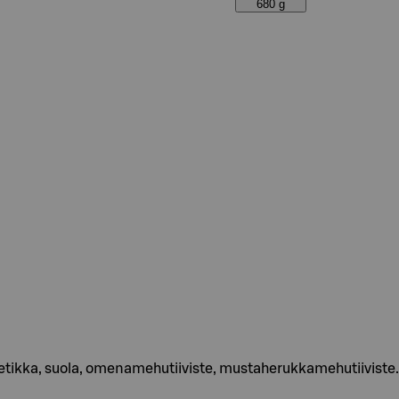
680 g
etikka, suola, omenamehutiiviste, mustaherukkamehutiiviste.