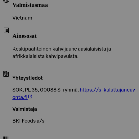
Valmistusmaa
Vietnam
Ainesosat
Keskipaahtoinen kahvijauhe aasialaisista ja
afrikkalaisista kahvipavuista.
Yhteystiedot
SOK, PL 35, 00088 S-ryhmä,
https://s-kuluttajaneuv
onta.fi
Valmistaja
BKI Foods a/s