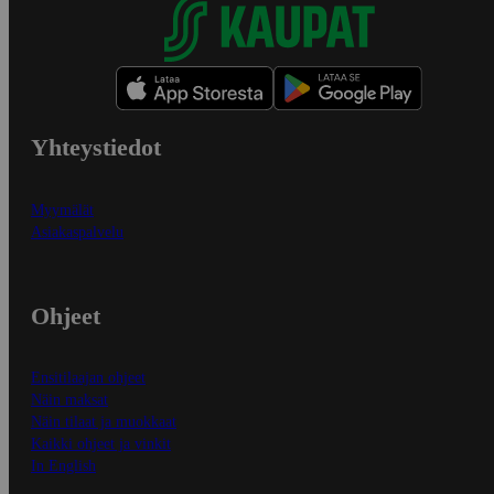
Yhteystiedot
Myymälät
Asiakaspalvelu
Ohjeet
Ensitilaajan ohjeet
Näin maksat
Näin tilaat ja muokkaat
Kaikki ohjeet ja vinkit
In English