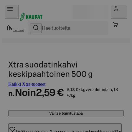
Hyppää sisältöön
Tuotteet
Xtra suodatinkahvi
keskipaahtoinen 500 g
Kaikki Xtra-tuotteet
vertailuhinta 5,18
Noin
2,59 €
5,18 €/kg
n.
€/kg
Valitse toimitustapa
Lisää suosikkeihin, Xtra suodatinkahvi keskipaahtoinen 500 g