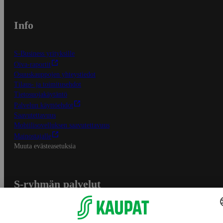
Info
S-Business yrityksille
Oiva-raportit
Osuuskauppojen yhteystiedot
Tilaus- ja toimitusehdot
Tietosuojakäytäntö
Palvelun käyttöehdot
Saavutettavuus
Mobiilisovelluksen saavutettavuus
Mainostajalle
Muuta evästeasetuksia
S-ryhmän palvelut
S-ryhmä