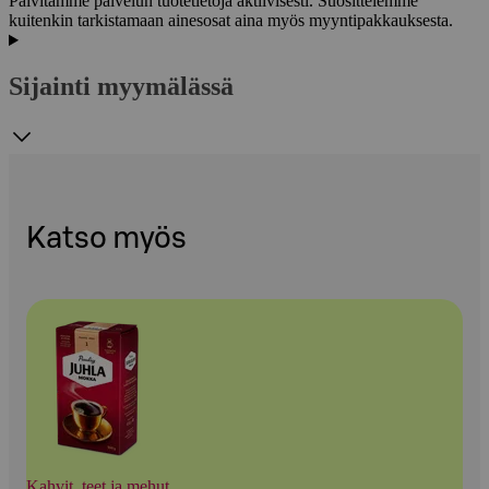
Päivitämme palvelun tuotetietoja aktiivisesti. Suosittelemme
kuitenkin tarkistamaan ainesosat aina myös myyntipakkauksesta.
Sijainti myymälässä
Katso myös
Kahvit, teet ja mehut