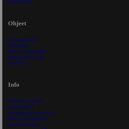
Asiakaspalvelu
Ohjeet
Ensitilaajan ohjeet
Näin maksat
Näin tilaat ja muokkaat
Kaikki ohjeet ja vinkit
In English
Info
S-Business yrityksille
Oiva-raportit
Osuuskauppojen yhteystiedot
Tilaus- ja toimitusehdot
Tietosuojakäytäntö