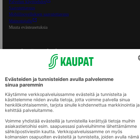
Palvelun käyttöehdot
Saavutettavuus
Mobiilisovelluksen saavutettavuus
Mainostajalle
Muuta evästeasetuksia
S-ryhmän palvelut
S-ryhmä
Asiakasomistajuus
Yhteishyvä Ruoka -sovellus
S-ostoslista -sovellus
Prisma.fi
Sokos.fi
S-Pankki
Yhteishyvä
Sokos Hotels
Raflaamo