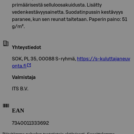
primäärisestä selluloosakuidusta. Lisätty
vedenkestävyysainetta. Suodatinpussin kestävyys
paranee, kun sen reunat taitetaan. Paperin paino: 51
g/m².
Yhteystiedot
SOK, PL 35, 00088 S-ryhmä,
https://s-kuluttajaneuv
onta.fi
Valmistaja
ITS B.V.
EAN
7340011333692