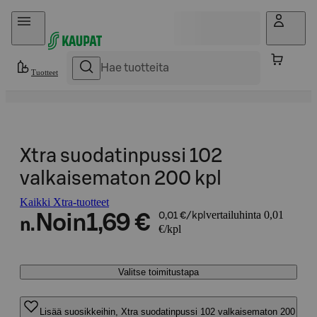
Hyppää sisältöön
Tuotteet
Xtra suodatinpussi 102
valkaisematon 200 kpl
Kaikki Xtra-tuotteet
vertailuhinta 0,01
Noin
1,69 €
0,01 €/kpl
n.
€/kpl
Valitse toimitustapa
Lisää suosikkeihin, Xtra suodatinpussi 102 valkaisematon 200