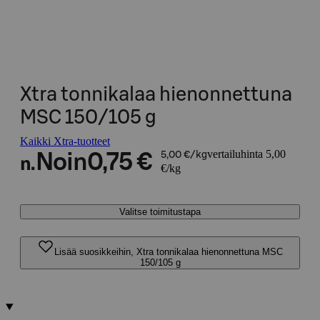
Xtra tonnikalaa hienonnettuna
MSC 150/105 g
Kaikki Xtra-tuotteet
vertailuhinta 5,00
Noin
0,75 €
5,00 €/kg
n.
€/kg
Valitse toimitustapa
Lisää suosikkeihin, Xtra tonnikalaa hienonnettuna MSC
150/105 g