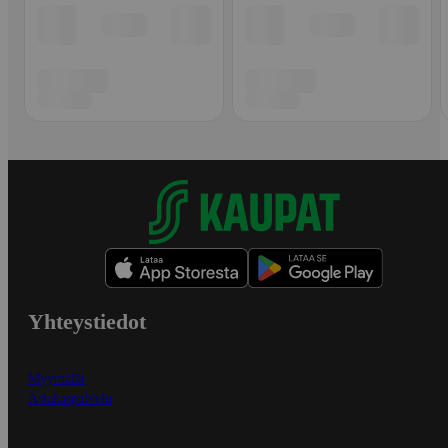
Yhteystiedot
Myymälät
Asiakaspalvelu