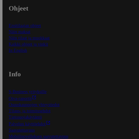
Ohjeet
Ensitilaajan ohjeet
Näin maksat
Näin tilaat ja muokkaat
Kaikki ohjeet ja vinkit
In English
Info
S-Business yrityksille
Oiva-raportit
Osuuskauppojen yhteystiedot
Tilaus- ja toimitusehdot
Tietosuojakäytäntö
Palvelun käyttöehdot
Saavutettavuus
Mobiilisovelluksen saavutettavuus