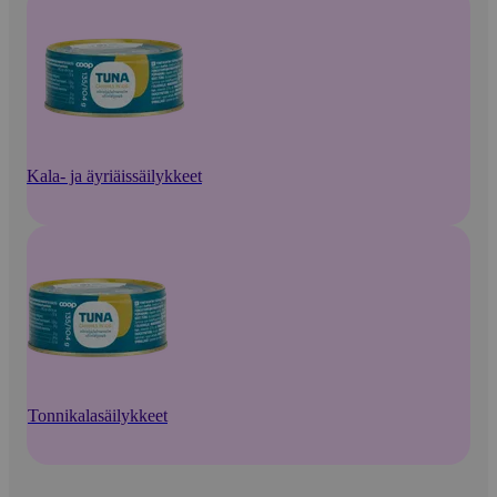
Kala- ja äyriäissäilykkeet
Tonnikalasäilykkeet