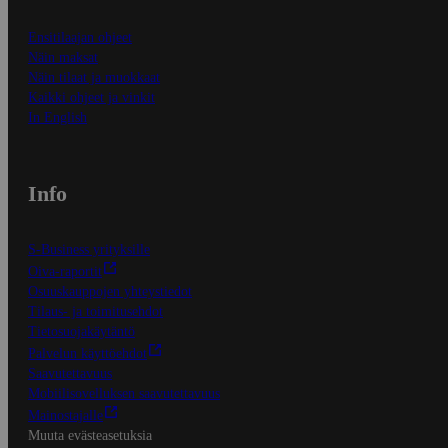
Ensitilaajan ohjeet
Näin maksat
Näin tilaat ja muokkaat
Kaikki ohjeet ja vinkit
In English
Info
S-Business yrityksille
Oiva-raportit
Osuuskauppojen yhteystiedot
Tilaus- ja toimitusehdot
Tietosuojakäytäntö
Palvelun käyttöehdot
Saavutettavuus
Mobiilisovelluksen saavutettavuus
Mainostajalle
Muuta evästeasetuksia