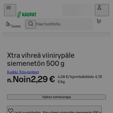
Hyppää sisältöön
Tuotteet
Xtra vihreä viinirypäle
siemenetön 500 g
Kaikki Xtra-tuotteet
vertailuhinta 4,58
Noin
2,29 €
4,58 €/kg
n.
€/kg
Valitse toimitustapa
Lisää suosikkeihin, Xtra vihreä viinirypäle siemenetön 500 g