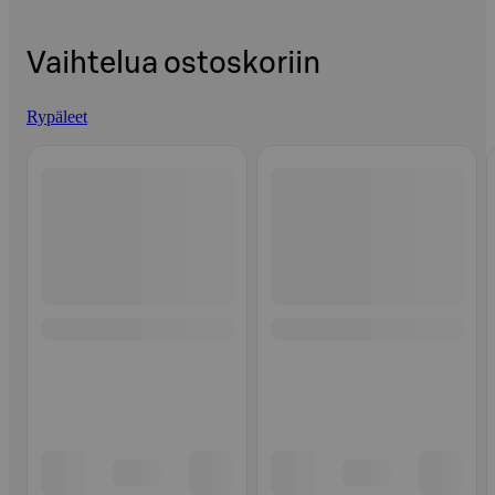
Vaihtelua ostoskoriin
Rypäleet
Ohita listaus