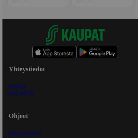
Yhteystiedot
Myymälät
Asiakaspalvelu
Ohjeet
Ensitilaajan ohjeet