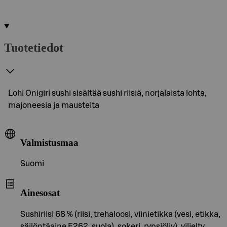
Tuotetiedot
Lohi Onigiri sushi sisältää sushi riisiä, norjalaista lohta,
majoneesia ja mausteita
Valmistusmaa
Suomi
Ainesosat
Sushiriisi 68 % (riisi, trehaloosi, viinietikka (vesi, etikka,
säilöntäaine E262, suola), sokeri, rypsiöljy), viljelty