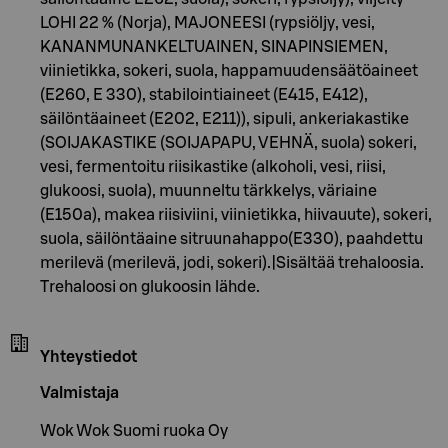
LOHI 22 % (Norja), MAJONEESI (rypsiöljy, vesi,
KANANMUNANKELTUAINEN, SINAPINSIEMEN,
viinietikka, sokeri, suola, happamuudensäätöaineet
(E260, E 330), stabilointiaineet (E415, E412),
säilöntäaineet (E202, E211)), sipuli, ankeriakastike
(SOIJAKASTIKE (SOIJAPAPU, VEHNÄ, suola) sokeri,
vesi, fermentoitu riisikastike (alkoholi, vesi, riisi,
glukoosi, suola), muunneltu tärkkelys, väriaine
(E150a), makea riisiviini, viinietikka, hiivauute), sokeri,
suola, säilöntäaine sitruunahappo(E330), paahdettu
merilevä (merilevä, jodi, sokeri).|Sisältää trehaloosia.
Trehaloosi on glukoosin lähde.
Yhteystiedot
Valmistaja
Wok Wok Suomi ruoka Oy