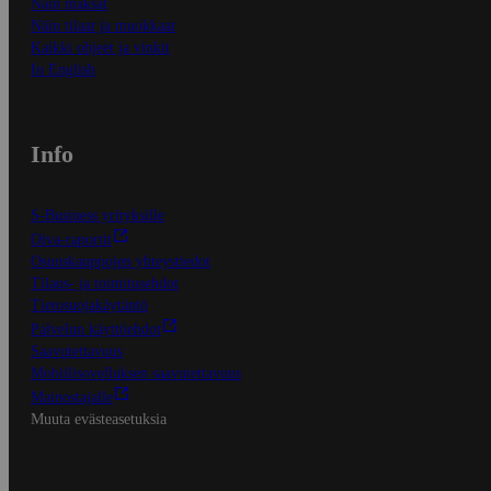
Näin maksat
Näin tilaat ja muokkaat
Kaikki ohjeet ja vinkit
In English
Info
S-Business yrityksille
Oiva-raportit
Osuuskauppojen yhteystiedot
Tilaus- ja toimitusehdot
Tietosuojakäytäntö
Palvelun käyttöehdot
Saavutettavuus
Mobiilisovelluksen saavutettavuus
Mainostajalle
Muuta evästeasetuksia