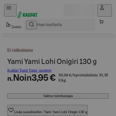
Hyppää sisältöön
Tuotteet
Ei valikoimassa
Yami Yami Lohi Onigiri 130 g
Kaikki Yami Yami -tuotteet
vertailuhinta 30,38
Noin
3,95 €
30,38 €/kg
n.
€/kg
Valitse toimitustapa
Lisää suosikkeihin, Yami Yami Lohi Onigiri 130 g