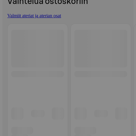
Vaihtelua ostoskoriin
Valmiit ateriat ja aterian osat
Ohita listaus