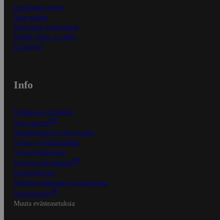
Ensitilaajan ohjeet
Näin maksat
Näin tilaat ja muokkaat
Kaikki ohjeet ja vinkit
In English
Info
S-Business yrityksille
Oiva-raportit
Osuuskauppojen yhteystiedot
Tilaus- ja toimitusehdot
Tietosuojakäytäntö
Palvelun käyttöehdot
Saavutettavuus
Mobiilisovelluksen saavutettavuus
Mainostajalle
Muuta evästeasetuksia