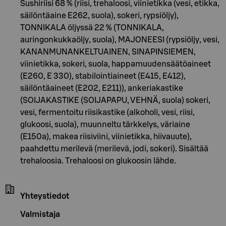
Sushiriisi 68 % (riisi, trehaloosi, viinietikka (vesi, etikka,
säilöntäaine E262, suola), sokeri, rypsiöljy),
TONNIKALA öljyssä 22 % (TONNIKALA,
auringonkukkaöljy, suola), MAJONEESI (rypsiöljy, vesi,
KANANMUNANKELTUAINEN, SINAPINSIEMEN,
viinietikka, sokeri, suola, happamuudensäätöaineet
(E260, E 330), stabilointiaineet (E415, E412),
säilöntäaineet (E202, E211)), ankeriakastike
(SOIJAKASTIKE (SOIJAPAPU, VEHNÄ, suola) sokeri,
vesi, fermentoitu riisikastike (alkoholi, vesi, riisi,
glukoosi, suola), muunneltu tärkkelys, väriaine
(E150a), makea riisiviini, viinietikka, hiivauute),
paahdettu merilevä (merilevä, jodi, sokeri). Sisältää
trehaloosia. Trehaloosi on glukoosin lähde.
Yhteystiedot
Valmistaja