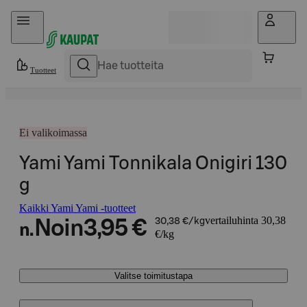
Hyppää sisältöön
Tuotteet
Ei valikoimassa
Yami Yami Tonnikala Onigiri 130
g
Kaikki Yami Yami -tuotteet
vertailuhinta 30,38
Noin
3,95 €
30,38 €/kg
n.
€/kg
Valitse toimitustapa