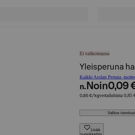
Ei valikoimassa
Yleisperuna har
Kaikki Arolan Peruna -tuotte
Noin
0,09 
n.
vertailuhinta 0,85 
0,85 €/kg
Valitse toimitu
Lisää
suosikkeihin,