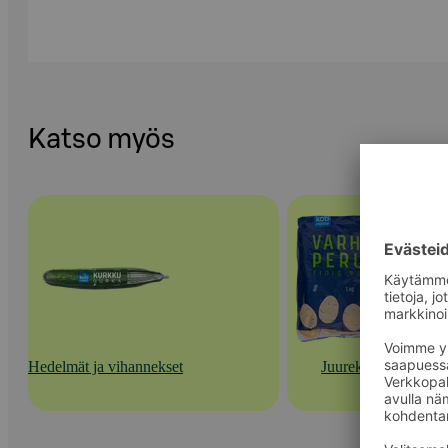
Katso myös
Hedelmät ja vihannekset
Juurekset