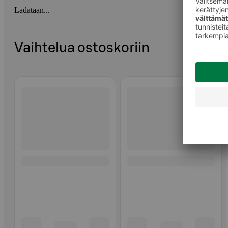
Ladataan...
Vaihtelua ostoskoriin
Ohita listaus