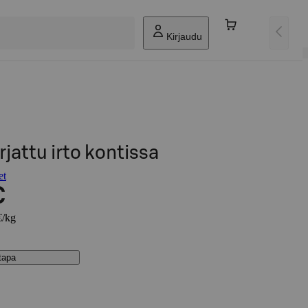
Kirjaudu
jattu irto kontissa
et
€
€/kg
stapa