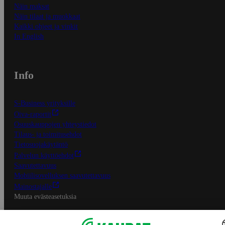
Näin maksat
Näin tilaat ja muokkaat
Kaikki ohjeet ja vinkit
In English
Info
S-Business yrityksille
Oiva-raportit
Osuuskauppojen yhteystiedot
Tilaus- ja toimitusehdot
Tietosuojakäytäntö
Palvelun käyttöehdot
Saavutettavuus
Mobiilisovelluksen saavutettavuus
Mainostajalle
Muuta evästeasetuksia