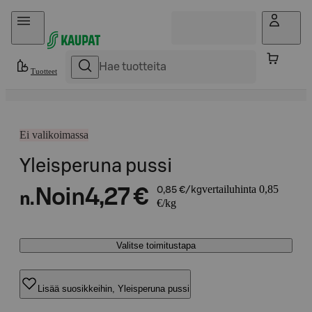
Hyppää sisältöön
Tuotteet
Ei valikoimassa
Yleisperuna pussi
vertailuhinta 0,85
Noin
4,27 €
0,85 €/kg
n.
€/kg
Valitse toimitustapa
Lisää suosikkeihin, Yleisperuna pussi