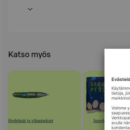
Katso myös
Hedelmät ja vihannekset
Juurekset