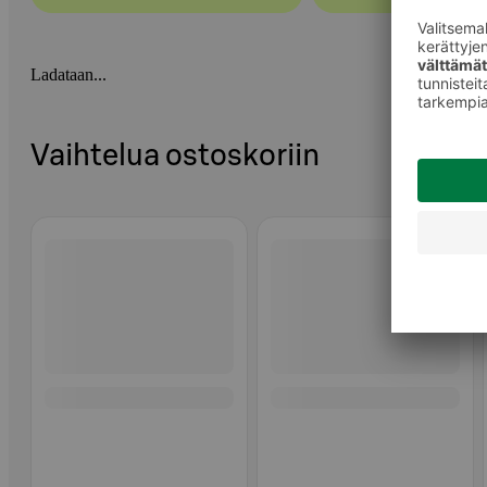
Ladataan...
Vaihtelua ostoskoriin
Ohita listaus