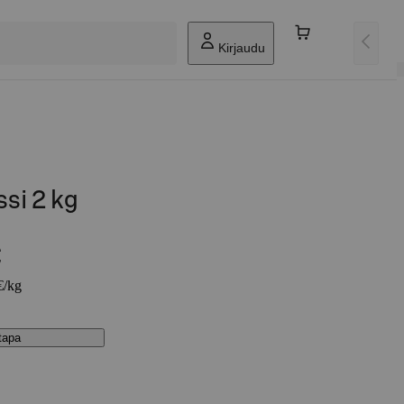
Kirjaudu
si 2 kg
€
€/kg
stapa