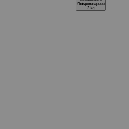
Yleisperunapussi
2 kg