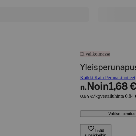
Ei valikoimassa
Yleisperunapus
Kaikki Kain Peruna -tuotteet
Noin
1,68 
n.
vertailuhinta 0,84 
0,84 €/kg
Valitse toimitu
Lisää
suosikkeihin,