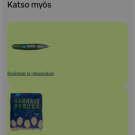
Katso myös
Hedelmät ja vihannekset