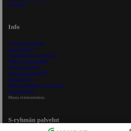
In English
Info
S-Business yrityksille
Oiva-raportit
Osuuskauppojen yhteystiedot
Tilaus- ja toimitusehdot
Tietosuojakäytäntö
Palvelun käyttöehdot
Saavutettavuus
Mobiilisovelluksen saavutettavuus
Mainostajalle
Muuta evästeasetuksia
S-ryhmän palvelut