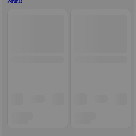
Perunat
Ohita listaus