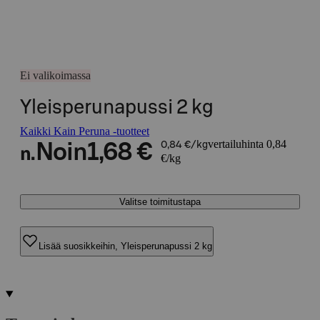
Ei valikoimassa
Yleisperunapussi 2 kg
Kaikki Kain Peruna -tuotteet
vertailuhinta 0,84
Noin
1,68 €
0,84 €/kg
n.
€/kg
Valitse toimitustapa
Lisää suosikkeihin, Yleisperunapussi 2 kg