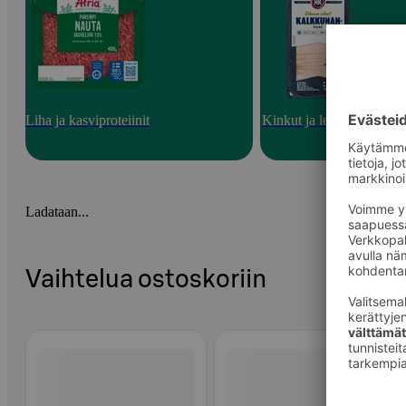
Liha ja kasviproteiinit
Kinkut ja leikkeleet
Ladataan...
Vaihtelua ostoskoriin
Ohita listaus