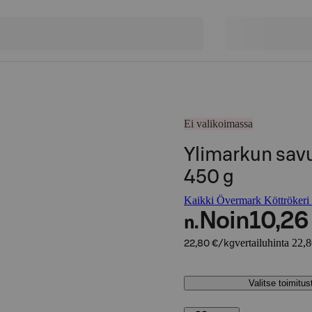
Ei valikoimassa
Ylimarkun sav
450 g
Kaikki Övermark Köttrökeri -
Noin
10,26
n.
vertailuhinta 22,
22,80 €/kg
Valitse toimitu