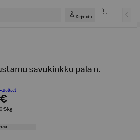
Kirjaudu
ustamo savukinkku pala n.
tuotteet
 €
80 €/kg
stapa