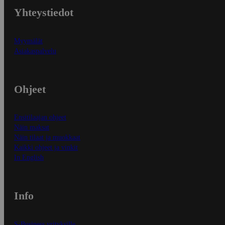
Yhteystiedot
Myymälät
Asiakaspalvelu
Ohjeet
Ensitilaajan ohjeet
Näin maksat
Näin tilaat ja muokkaat
Kaikki ohjeet ja vinkit
In English
Info
S-Business yrityksille