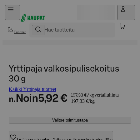
Hyppää sisältöön
Tuotteet
Yrttipaja valkosipulisekoitus
30 g
Kaikki Yrttipaja-tuotteet
vertailuhinta
Noin
5,92 €
197,33 €/kg
n.
197,33 €/kg
Valitse toimitustapa
Lisää suosikkeihin, Yrttipaja valkosipulisekoitus 30 g