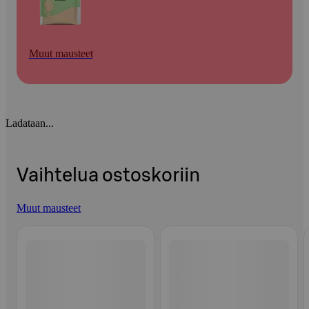
Muut mausteet
Ladataan...
Vaihtelua ostoskoriin
Muut mausteet
Ohita listaus