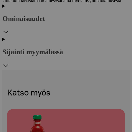
kuitenkin tarkistamaan ainesosat aina myös myyntipakkauksesta.
Ominaisuudet
Sijainti myymälässä
Katso myös