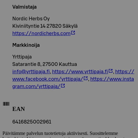
Valmistaja
Nordic Herbs Oy
Kiviniityntie 14 27820 Säkylä
https://nordicherbs.com
Markkinoija
Yrttipaja
Satarantie 8, 27500 Kauttua
info@yrttipaja.fi
,
https://www.yrttipaja.fi
,
https://
www.facebook.com/yrttipaja/
,
https://www.insta
gram.com/yrttipaja/
EAN
6416825002961
Päivitämme palvelun tuotetietoja aktiivisesti. Suosittelemme