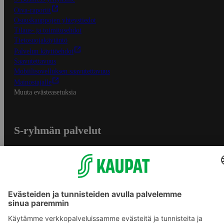
Oiva-raportit
Osuuskauppojen yhteystiedot
Tilaus- ja toimitusehdot
Tietosuojakäytäntö
Palvelun käyttöehdot
Saavutettavuus
Mobiilisovelluksen saavutettavuus
Mainostajalle
Muuta evästeasetuksia
S-ryhmän palvelut
S-ryhmä
Asiakasomistajuus
Yhteishyvä Ruoka -sovellus
S-ostoslista -sovellus
Prisma.fi
Sokos.fi