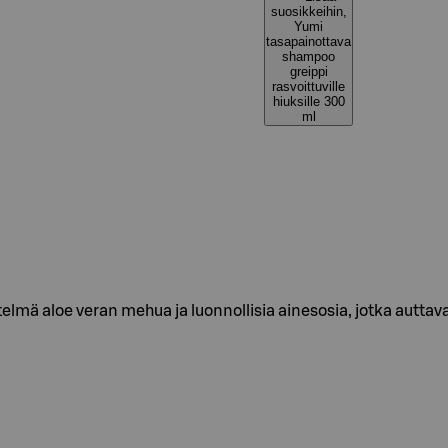
suosikkeihin,
Yumi
tasapainottava
shampoo
greippi
rasvoittuville
hiuksille 300
ml
mä aloe veran mehua ja luonnollisia ainesosia, jotka auttava