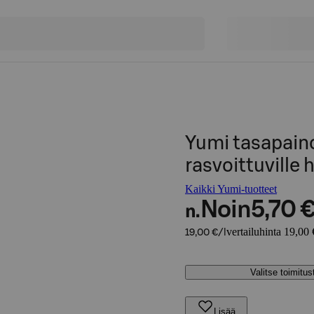
Yumi tasapain
rasvoittuville 
Kaikki Yumi-tuotteet
Noin
5,70 
n.
vertailuhinta 19,00 
19,00 €/l
Valitse toimitu
Lisää