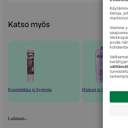
Katso myös
Kosmetiikka ja hygienia
Hiukset ja hiustenhoito
Ladataan...