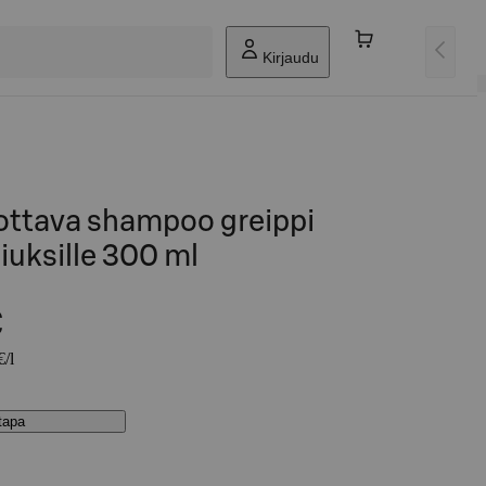
Kirjaudu
ottava shampoo greippi
hiuksille 300 ml
€
€/l
stapa