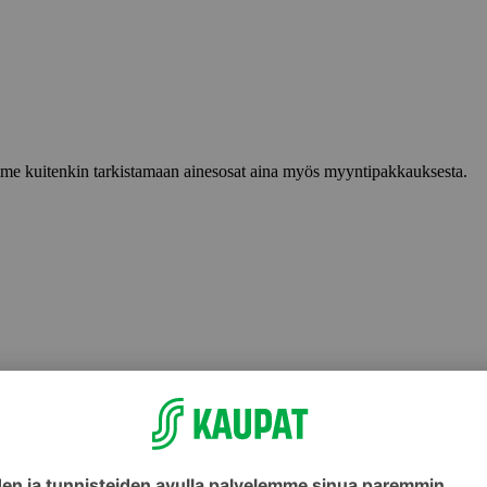
lemme kuitenkin tarkistamaan ainesosat aina myös myyntipakkauksesta.