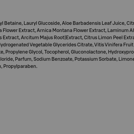
etaine, Lauryl Glucoside, Aloe Barbadensis Leaf Juice, Citr
a Flower Extract, Arnica Montana Flower Extract, Laminum Alb
is Extract, Arcitum Majus Root|Extract, Citrus Limon Peel Extr
ydrogenated Vegetable Glycerides Citrate, Vitis Vinifera Frui
ate, Propylene Glycol, Tocopherol, Gluconolactone, Hydroxypr
hloride, Parfum, Sodium Benzoate, Potassium Sorbate, Limon
, Propylparaben.