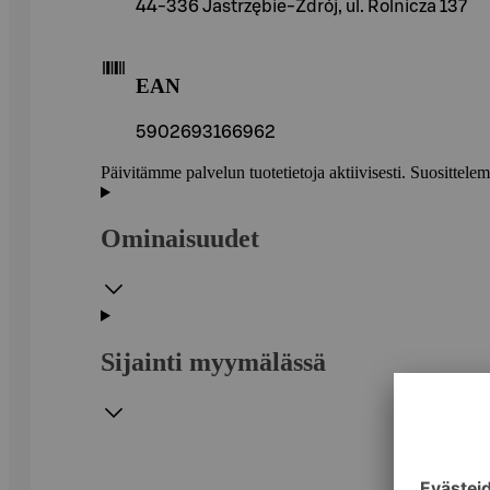
44-336 Jastrzębie-Zdrój, ul. Rolnicza 137
EAN
5902693166962
Päivitämme palvelun tuotetietoja aktiivisesti. Suositte
Ominaisuudet
Sijainti myymälässä