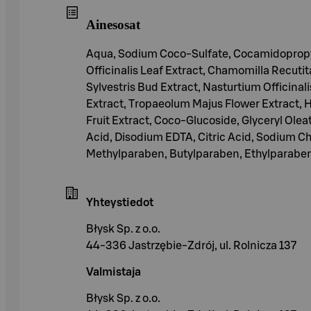
Ainesosat
Aqua, Sodium Coco-Sulfate, Cocamidopropyl B
Officinalis Leaf Extract, Chamomilla Recutit
Sylvestris Bud Extract, Nasturtium Officinal
Extract, Tropaeolum Majus Flower Extract, H
Fruit Extract, Coco-Glucoside, Glyceryl Ole
Acid, Disodium EDTA, Citric Acid, Sodium C
Methylparaben, Butylparaben, Ethylparaben
Yhteystiedot
Błysk Sp. z o.o.
44-336 Jastrzębie-Zdrój, ul. Rolnicza 137
Valmistaja
Błysk Sp. z o.o.