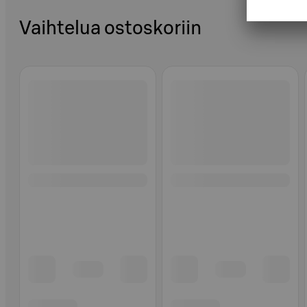
Vaihtelua ostoskoriin
Ohita listaus