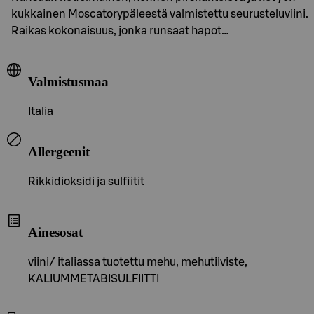
kukkainen Moscatorypäleestä valmistettu seurusteluviini.
Raikas kokonaisuus, jonka runsaat hapot…
Valmistusmaa
Italia
Allergeenit
Rikkidioksidi ja sulfiitit
Ainesosat
viini/ italiassa tuotettu mehu, mehutiiviste,
KALIUMMETABISULFIITTI