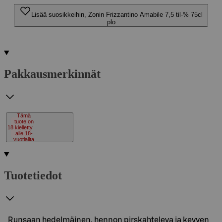
Lisää suosikkeihin, Zonin Frizzantino Amabile 7,5 til-% 75cl
plo
Pakkausmerkinnät
Tämä
tuote on
18
kielletty
alle 18-
vuotiailta
Tuotetiedot
Runsaan hedelmäinen, hennon pirskahteleva ja kevyen