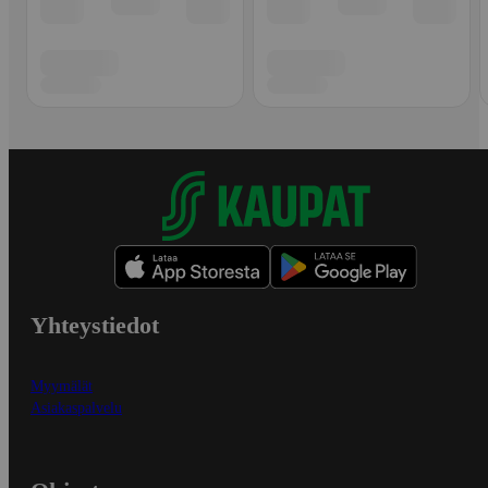
Yhteystiedot
Myymälät
Asiakaspalvelu