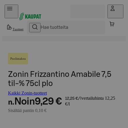
Hyppää sisältöön
Tuotteet
Puolimakea
Zonin Frizzantino Amabile 7,5
til-% 75cl plo
Kaikki Zonin-tuotteet
vertailuhinta 12,25
Noin
9,29 €
12,25 €/l
n.
€/l
Sisältää pantin 0,10 €