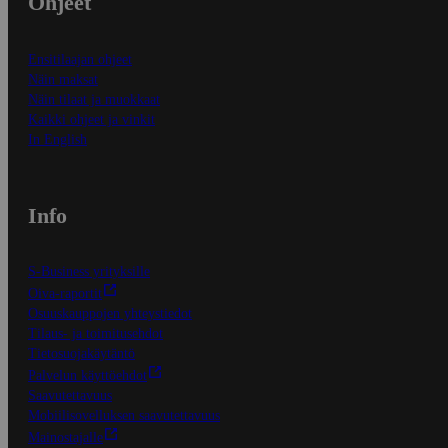
Ohjeet
Ensitilaajan ohjeet
Näin maksat
Näin tilaat ja muokkaat
Kaikki ohjeet ja vinkit
In English
Info
S-Business yrityksille
Oiva-raportit
Osuuskauppojen yhteystiedot
Tilaus- ja toimitusehdot
Tietosuojakäytäntö
Palvelun käyttöehdot
Saavutettavuus
Mobiilisovelluksen saavutettavuus
Mainostajalle