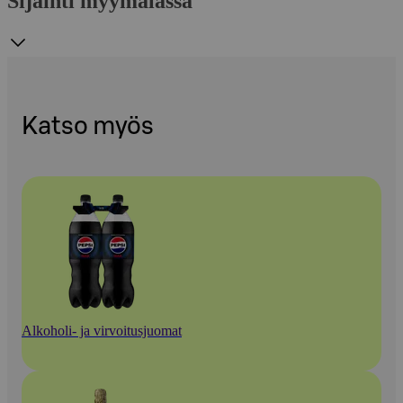
Sijainti myymälässä
Katso myös
Alkoholi- ja virvoitusjuomat