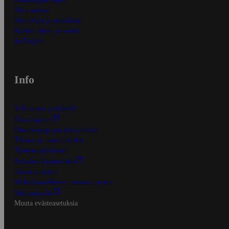
Näin maksat
Näin tilaat ja muokkaat
Kaikki ohjeet ja vinkit
In English
Info
S-Business yrityksille
Oiva-raportit
Osuuskauppojen yhteystiedot
Tilaus- ja toimitusehdot
Tietosuojakäytäntö
Palvelun käyttöehdot
Saavutettavuus
Mobiilisovelluksen saavutettavuus
Mainostajalle
Muuta evästeasetuksia