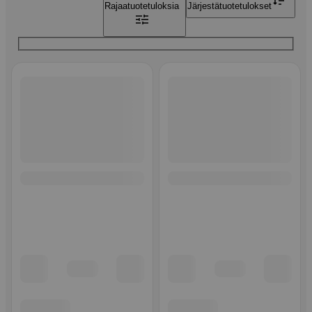
Rajaa
tuotetuloksia
Järjestä
tuotetulokset