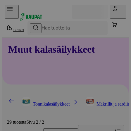
Hyppää sisältöön
Tuotteet
Muut kalasäilykkeet
Tonnikalasäilykkeet
Makrillit ja sardiini
29 tuotetta
Sivu 2 / 2