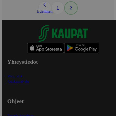
1
2
Edellinen
Yhteystiedot
Myymälät
Asiakaspalvelu
Ohjeet
Ensitilaajan ohjeet