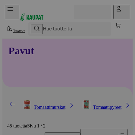
Hyppää sisältöön
Tuotteet
Pavut
Tomaattimurskat
Tomaattipyreet
45 tuotetta
Sivu 1 / 2