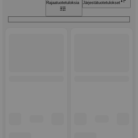
Rajaa
tuotetuloksia
Järjestä
tuotetulokset