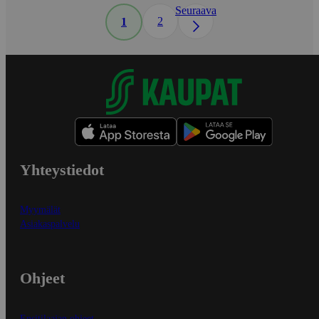
Seuraava
2
1
Yhteystiedot
Myymälät
Asiakaspalvelu
Ohjeet
Ensitilaajan ohjeet