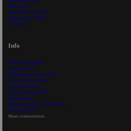
Näin maksat
Näin tilaat ja muokkaat
Kaikki ohjeet ja vinkit
In English
Info
S-Business yrityksille
Oiva-raportit
Osuuskauppojen yhteystiedot
Tilaus- ja toimitusehdot
Tietosuojakäytäntö
Palvelun käyttöehdot
Saavutettavuus
Mobiilisovelluksen saavutettavuus
Mainostajalle
Muuta evästeasetuksia