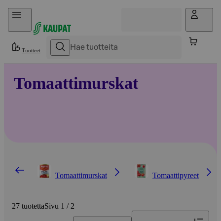
Hyppää sisältöön
Tuotteet
Tomaattimurskat
Tomaattimurskat
Tomaattipyreet
27 tuotetta
Sivu 1 / 2