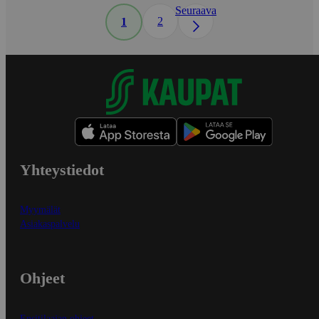
Seuraava
2
1
Yhteystiedot
Myymälät
Asiakaspalvelu
Ohjeet
Ensitilaajan ohjeet