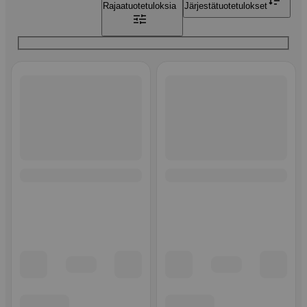
Rajaa
tuotetuloksia
Järjestä
tuotetulokset