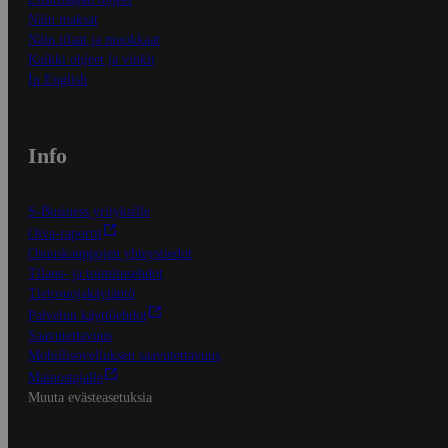
Näin maksat
Näin tilaat ja muokkaat
Kaikki ohjeet ja vinkit
In English
Info
S-Business yrityksille
Oiva-raportit
Osuuskauppojen yhteystiedot
Tilaus- ja toimitusehdot
Tietosuojakäytäntö
Palvelun käyttöehdot
Saavutettavuus
Mobiilisovelluksen saavutettavuus
Mainostajalle
Muuta evästeasetuksia