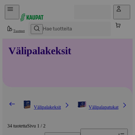
Hyppää sisältöön
Tuotteet
Välipalakeksit
Välipalakeksit
Välipalapatukat
34 tuotetta
Sivu 1 / 2