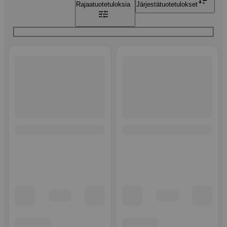
Rajaa
tuotetuloksia
Järjestä
tuotetulokset