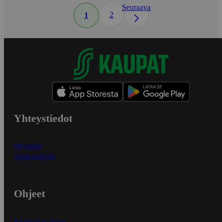
Seuraava
2
1
Yhteystiedot
Myymälät
Asiakaspalvelu
Ohjeet
Ensitilaajan ohjeet