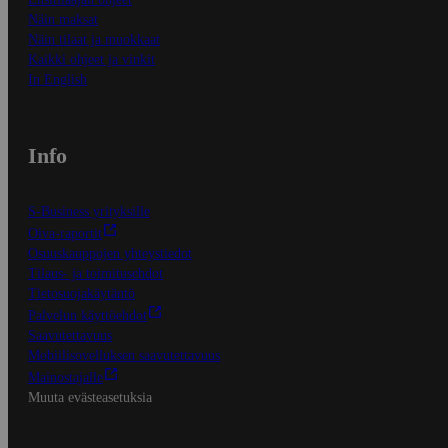
Näin maksat
Näin tilaat ja muokkaat
Kaikki ohjeet ja vinkit
In English
Info
S-Business yrityksille
Oiva-raportit
Osuuskauppojen yhteystiedot
Tilaus- ja toimitusehdot
Tietosuojakäytäntö
Palvelun käyttöehdot
Saavutettavuus
Mobiilisovelluksen saavutettavuus
Mainostajalle
Muuta evästeasetuksia