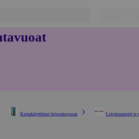
ntavuoat
Kertakäyttöiset leivontavuoat
Leivinpaperit ja 