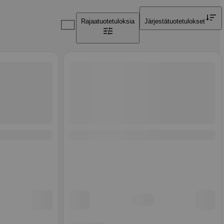
Rajaa
tuotetuloksia
Järjestä
tuotetulokset