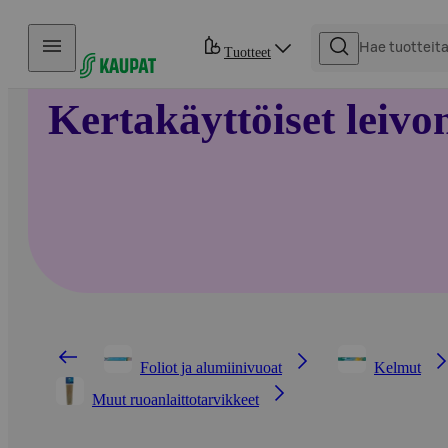
Hyppää sisältöön
Tuotteet
Kertakäyttöiset leivo
Foliot ja alumiinivuoat
Kelmut
Muut ruoanlaittotarvikkeet