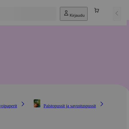
Kirjaudu
voipaperit
Paistopussit ja savustuspussit