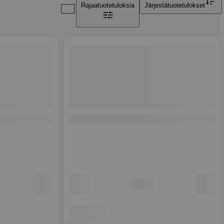
Rajaa
tuotetuloksia
Järjestä
tuotetulokset