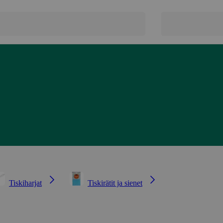
Tiskiharjat
Tiskirätit ja sienet