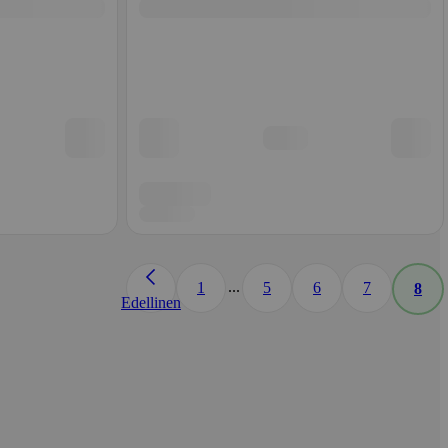
...
1
5
6
7
8
Edellinen