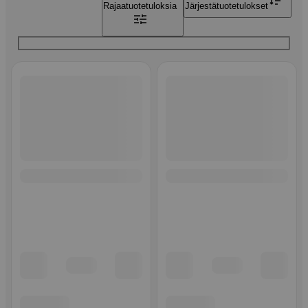
Rajaa
tuotetuloksia
Järjestä
tuotetulokset