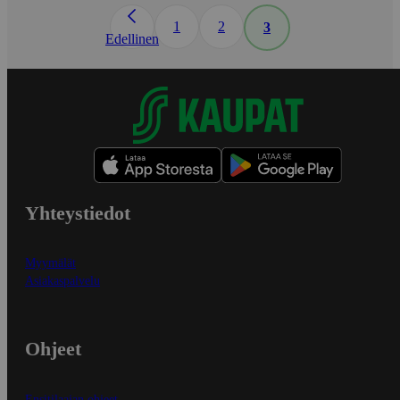
1
2
3
Edellinen
Yhteystiedot
Myymälät
Asiakaspalvelu
Ohjeet
Ensitilaajan ohjeet