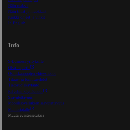
Näin maksat
Näin tilaat ja muokkaat
Kaikki ohjeet ja vinkit
In English
Info
S-Business yrityksille
Oiva-raportit
Osuuskauppojen yhteystiedot
Tilaus- ja toimitusehdot
Tietosuojakäytäntö
Palvelun käyttöehdot
Saavutettavuus
Mobiilisovelluksen saavutettavuus
Mainostajalle
Muuta evästeasetuksia