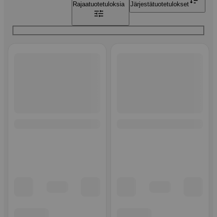
Rajaa
tuotetuloksia
Järjestä
tuotetulokset