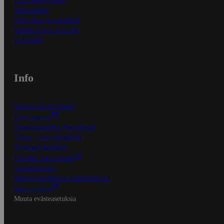
Näin maksat
Näin tilaat ja muokkaat
Kaikki ohjeet ja vinkit
In English
Info
S-Business yrityksille
Oiva-raportit
Osuuskauppojen yhteystiedot
Tilaus- ja toimitusehdot
Tietosuojakäytäntö
Palvelun käyttöehdot
Saavutettavuus
Mobiilisovelluksen saavutettavuus
Mainostajalle
Muuta evästeasetuksia