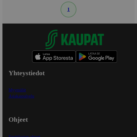
1
Yhteystiedot
Myymälät
Asiakaspalvelu
Ohjeet
Ensitilaajan ohjeet