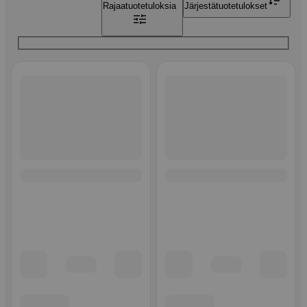
Rajaa
tuotetuloksia
Järjestä
tuotetulokset