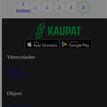
1
2
3
4
5
Edellinen
Yhteystiedot
Myymälät
Asiakaspalvelu
Ohjeet
Ensitilaajan ohjeet