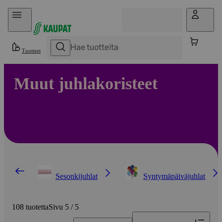
Hyppää sisältöön
Tuotteet
Muut juhlakoristeet
Sesonkijuhlat
Syntymäpäiväjuhlat
108 tuotetta
Sivu 5 / 5