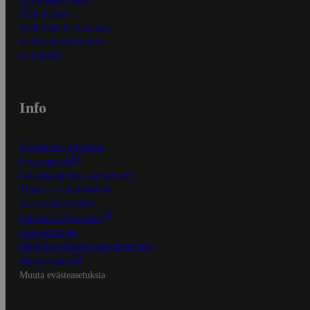
Näin maksat
Näin tilaat ja muokkaat
Kaikki ohjeet ja vinkit
In English
Info
S-Business yrityksille
Oiva-raportit
Osuuskauppojen yhteystiedot
Tilaus- ja toimitusehdot
Tietosuojakäytäntö
Palvelun käyttöehdot
Saavutettavuus
Mobiilisovelluksen saavutettavuus
Mainostajalle
Muuta evästeasetuksia