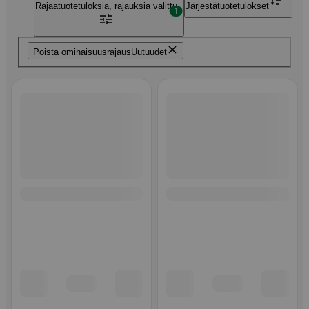
Rajaa
tuotetuloksia, rajauksia valittu
Järjestä
tuotetulokset
1
Poista ominaisuusrajaus
Uutuudet