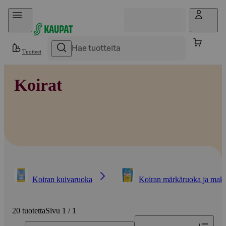
Hyppää sisältöön
Tuotteet
Koirat
Koiran kuivaruoka
Koiran märkäruoka ja makk
20 tuotetta
Sivu 1 / 1