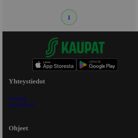
1
Yhteystiedot
Myymälät
Asiakaspalvelu
Ohjeet