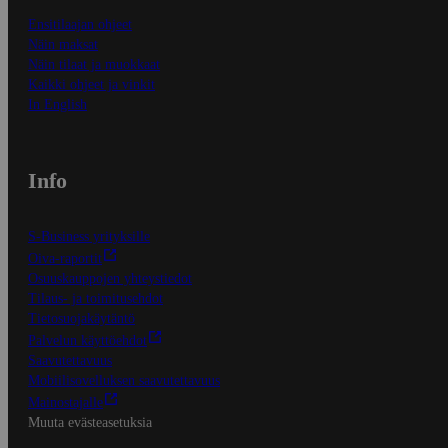
Ensitilaajan ohjeet
Näin maksat
Näin tilaat ja muokkaat
Kaikki ohjeet ja vinkit
In English
Info
S-Business yrityksille
Oiva-raportit
Osuuskauppojen yhteystiedot
Tilaus- ja toimitusehdot
Tietosuojakäytäntö
Palvelun käyttöehdot
Saavutettavuus
Mobiilisovelluksen saavutettavuus
Mainostajalle
Muuta evästeasetuksia