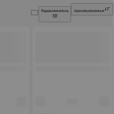
Rajaa
tuotetuloksia
Järjestä
tuotetulokset