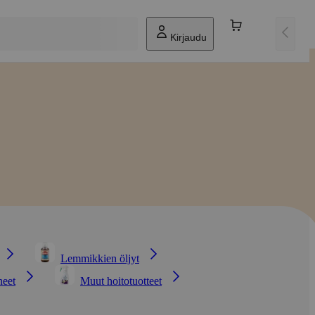
Kirjaudu
Lemmikkien öljyt
neet
Muut hoitotuotteet