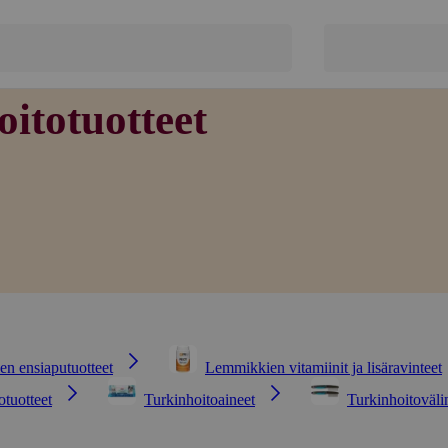
oitotuotteet
n ensiaputuotteet
Lemmikkien vitamiinit ja lisäravinteet
otuotteet
Turkinhoitoaineet
Turkinhoitoväli