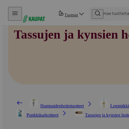
Hyppää sisältöön
Tuotteet
Tassujen ja kynsien h
Hampaidenhoitotuotteet
Lemmikkie
Punkkikarkoitteet
Tassujen ja kynsien hoit